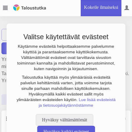
Kokeile ilmaiseksi
RESTOK OY
Näytä haku
Valitse käytettävät evästeet
Käytämme evästeitä helpottaaksemme palvelumme
Raportit
käyttöä ja parantaaksemme käyttökokemusta.
Välttämättömät evästeet ovat tarvittavia sivuston
Yrityksen RESTOK OY liikevaihto on 16.5 milj. €, tulos 1.1
toiminnan kannalta ja mahdollistavat perustoiminnot,
milj. € ja henkilöstömäärä 31. Sen päätoimiala on
kuten navigoinnin ja kirjautumisen.
Talonrakentaminen, perustamisvuosi 2008 ja sijainti Helsinki.
Taloustutka käyttää myös ylimääräisiä evästeitä
Yrityksen yhtiömuoto Osakeyhtiö (OY).
palvelun kehittämistä varten, jotta voimme tarjota
sinulle parhaan mahdollisen käyttökokemuksen.
Hyväksymällä kaikki evästeet sallit myös
Perustiedot
Tilinpäätösluvut
Päättäjätiedot
ylimääräisten evästeiden käytön.
Lue lisää evästeistä
ja tietosuojakäytännöstämme
Perustiedot
Lähde: YTJ, PRH, Traficom
Hyväksy välttämättömät
Hyväksy kaikki evästeet
Y-tunnus
Henkilöstömäärä