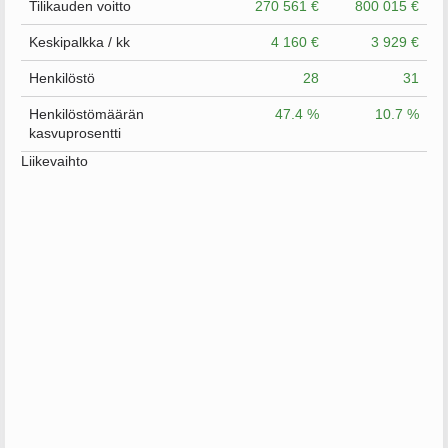
Tilikauden voitto
270 561 €
800 015 €
Keskipalkka / kk
4 160 €
3 929 €
Henkilöstö
28
31
Henkilöstömäärän
47.4 %
10.7 %
kasvuprosentti
Liikevaihto