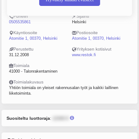
2242277-3
20–49
Puhelin
Sijainti
0505535861
Helsinki
Käyntiosoite
Postiosoite
Atomitie 1, 00370, Helsinki
Atomitie 1, 00370, Helsinki
Perustettu
Yrityksen kotisivut
31.12.2008
www.restok.fi
Toimiala
41000 - Talonrakentaminen
Toimialakuvaus
Yhtiön toimiala on yleiset rakennusalan työt ja kaikki laillinen
liiketoiminta.
Suositeltu luottoraja
:
12345 €