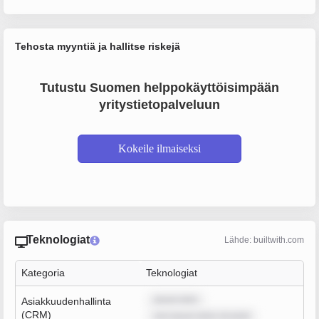
Tehosta myyntiä ja hallitse riskejä
Tutustu Suomen helppokäyttöisimpään
yritystietopalveluun
Kokeile ilmaiseksi
Teknologiat
Lähde: builtwith.com
Kategoria
Teknologiat
ipsum dolo
Asiakkuudenhallinta
(CRM)
rem ipsum dolor sit amet