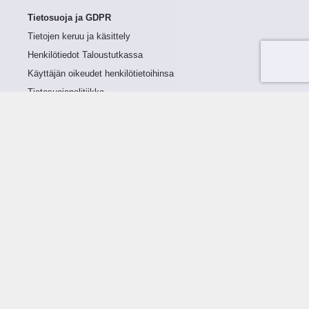
Tietosuoja ja GDPR
Tietojen keruu ja käsittely
Henkilötiedot Taloustutkassa
Käyttäjän oikeudet henkilötietoihinsa
Tietosuojapolitiikka
Tietoturvapolitiikka
Evästeet
Tutustu palveluun
Ratkaisut
Tietoa palvelusta
Luottorajan määrittely
Tunnusluvut
Maksuviiveet
Hinnasto
Päivitykset