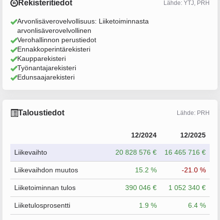
Rekisteritiedot
Lähde: YTJ, PRH
Arvonlisäverovelvollisuus: Liiketoiminnasta
arvonlisäverovelvollinen
Verohallinnon perustiedot
Ennakkoperintärekisteri
Kaupparekisteri
Työnantajarekisteri
Edunsaajarekisteri
Taloustiedot
Lähde: PRH
12/2024
12/2025
Liikevaihto
20 828 576 €
16 465 716 €
Liikevaihdon muutos
15.2 %
-21.0 %
Liiketoiminnan tulos
390 046 €
1 052 340 €
Liiketulosprosentti
1.9 %
6.4 %