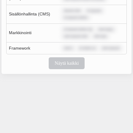
ipsum dol
m ipsum
Sisällönhallinta (CMS)
m ipsum dolor
m ipsum dolor sit
rem ipsu
Markkinointi
rem ipsum dol
rem ips
Framework
rem i
m dolor si
rem ipsum
Näytä kaikki