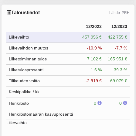
Taloustiedot
Lähde: PRH
12/2022
12/2023
Liikevaihto
457 956 €
422 755 €
Liikevaihdon muutos
-10.9 %
-7.7 %
Liiketoiminnan tulos
7 102 €
165 951 €
Liiketulosprosentti
1.6 %
39.3 %
Tilikauden voitto
-2 919 €
69 079 €
Keskipalkka / kk
Henkilöstö
0
0
Henkilöstömäärän kasvuprosentti
Liikevaihto