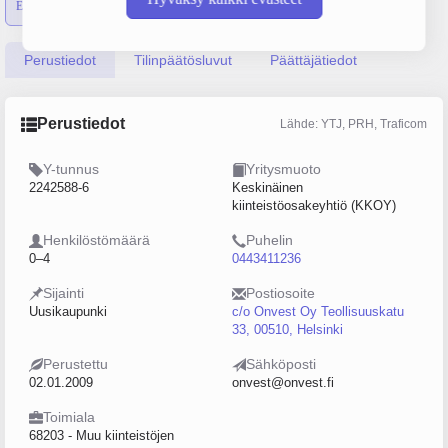
Emon luvut
Konsernin luvut
Perustiedot
Tilinpäätösluvut
Päättäjätiedot
Perustiedot
Lähde: YTJ, PRH, Traficom
Y-tunnus
Yritysmuoto
2242588-6
Keskinäinen
kiinteistöosakeyhtiö (KKOY)
Henkilöstömäärä
Puhelin
0–4
0443411236
Sijainti
Postiosoite
Uusikaupunki
c/o Onvest Oy Teollisuuskatu
33, 00510, Helsinki
Perustettu
Sähköposti
02.01.2009
onvest@onvest.fi
Toimiala
68203 - Muu kiinteistöjen