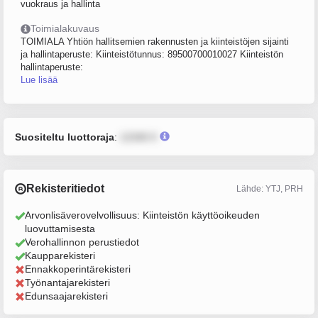
vuokraus ja hallinta
Toimialakuvaus
TOIMIALA Yhtiön hallitsemien rakennusten ja kiinteistöjen sijainti
ja hallintaperuste: Kiinteistötunnus: 89500700010027 Kiinteistön
hallintaperuste:
Lue lisää
Suositeltu luottoraja
:
12345 €
Rekisteritiedot
Lähde: YTJ, PRH
Arvonlisäverovelvollisuus: Kiinteistön käyttöoikeuden
luovuttamisesta
Verohallinnon perustiedot
Kaupparekisteri
Ennakkoperintärekisteri
Työnantajarekisteri
Edunsaajarekisteri