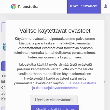
Kokeile ilmaiseksi
Näytä haku
Valitse käytettävät evästeet
Kiinteistö Oy
Käytämme evästeitä helpottaaksemme palvelumme
käyttöä ja parantaaksemme käyttökokemusta.
Uudenkaupungin
Välttämättömät evästeet ovat tarvittavia sivuston
toiminnan kannalta ja mahdollistavat perustoiminnot,
Satamanportti
kuten navigoinnin ja kirjautumisen.
Taloustutka käyttää myös ylimääräisiä evästeitä
Raportit
palvelun kehittämistä varten, jotta voimme tarjota
sinulle parhaan mahdollisen käyttökokemuksen.
Yrityksen Kiinteistö Oy Uudenkaupungin Satamanportti
Hyväksymällä kaikki evästeet sallit myös
liikevaihto on 423 000 € ja tulos 166 000 €. Sen päätoimiala
ylimääräisten evästeiden käytön.
Lue lisää evästeistä
on Muu kiinteistöjen vuokraus ja hallinta, perustamisvuosi
ja tietosuojakäytännöstämme
2009 ja sijainti Uusikaupunki. Yrityksen yhtiömuoto
Keskinäinen kiinteistöosakeyhtiö (KKOY).
Hyväksy välttämättömät
Hyväksy kaikki evästeet