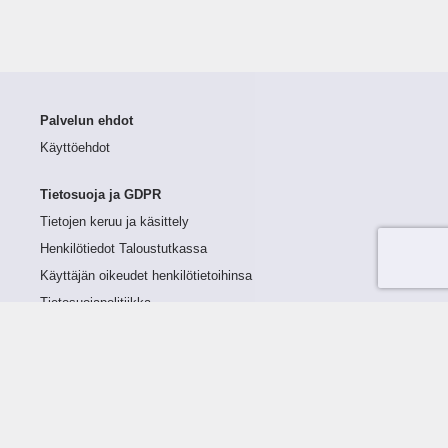
Palvelun ehdot
Käyttöehdot
Tietosuoja ja GDPR
Tietojen keruu ja käsittely
Henkilötiedot Taloustutkassa
Käyttäjän oikeudet henkilötietoihinsa
Tietosuojapolitiikka
Tietoturvapolitiikka
Evästeet
Tutustu palveluun
Ratkaisut