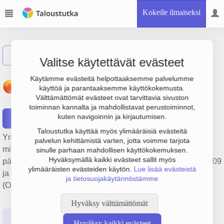
Kokeile ilmaiseksi
Näytä haku
Valitse käytettävät evästeet
Kanta-Hämeen Tuoretuote
Käytämme evästeitä helpottaaksemme palvelumme
käyttöä ja parantaaksemme käyttökokemusta.
Oy
Välttämättömät evästeet ovat tarvittavia sivuston
toiminnan kannalta ja mahdollistavat perustoiminnot,
kuten navigoinnin ja kirjautumisen.
Raportit
Taloustutka käyttää myös ylimääräisiä evästeitä
Yrityksen Kanta-Hämeen Tuoretuote Oy liikevaihto on 39.1
palvelun kehittämistä varten, jotta voimme tarjota
milj. €, tulos 1.2 milj. € ja henkilöstömäärä 74. Sen
sinulle parhaan mahdollisen käyttökokemuksen.
Hyväksymällä kaikki evästeet sallit myös
päätoimiala on Kasvisten tukkukauppa, perustamisvuosi 2009
ylimääräisten evästeiden käytön.
Lue lisää evästeistä
ja sijainti Hämeenlinna. Yrityksen yhtiömuoto Osakeyhtiö
ja tietosuojakäytännöstämme
(OY).
Hyväksy välttämättömät
Perustiedot
Tilinpäätösluvut
Päättäjätiedot
Hyväksy kaikki evästeet