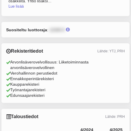
osakkeita. Yhtiö lisäksi...
Lue lisää
Suositeltu luottoraja
:
12345 €
Rekisteritiedot
Lähde: YTJ, PRH
Arvonlisäverovelvollisuus: Liiketoiminnasta
arvonlisäverovelvollinen
Verohallinnon perustiedot
Ennakkoperintärekisteri
Kaupparekisteri
Työnantajarekisteri
Edunsaajarekisteri
Taloustiedot
Lähde: PRH
4/2024
4/2025