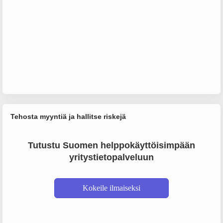
Tehosta myyntiä ja hallitse riskejä
Tutustu Suomen helppokäyttöisimpään
yritystietopalveluun
Kokeile ilmaiseksi