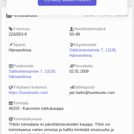
Perustiedot
Lähde: YTJ, PRH, Traficom
Y-tunnus
Henkilöstömäärä
2242653-9
50–99
Sijainti
Käyntiosoite
Hämeenlinna
Sähkömestarintie 7, 13130,
Hämeenlinna
Postiosoite
Perustettu
Sähkömestarintie 7, 13130,
02.01.2009
Hämeenlinna
Yrityksen kotisivut
Sähköposti
https://tuoretuote.com/
jari.harlin@tuoretuote.com
Toimiala
46310 - Kasvisten tukkukauppa
Toimialakuvaus
Yhtiön toimialana on päivittäistavaroiden kauppa. Yhtiö voi
toimintaansa varten omistaa ja hallita kiinteätä omaisuutta ja