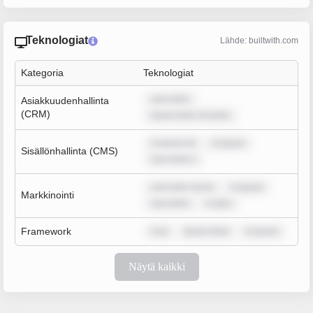
Teknologiat
Lähde: builtwith.com
Kategoria
Teknologiat
sum dolor
Asiakkuudenhallinta
(CRM)
ipsum dolor sit amet,
m ipsum do
m ipsum
Sisällönhallinta (CMS)
sum dolor s
sum dolor sit am
m ipsum
Markkinointi
sum dolor
m ipsu
Framework
m ip
ipsum dolor
m ipsum
Näytä kaikki