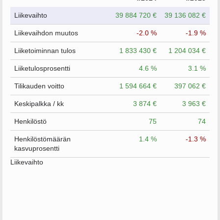
Liikevaihto
39 884 720 €
39 136 082 €
Liikevaihdon muutos
-2.0 %
-1.9 %
Liiketoiminnan tulos
1 833 430 €
1 204 034 €
Liiketulosprosentti
4.6 %
3.1 %
Tilikauden voitto
1 594 664 €
397 062 €
Keskipalkka / kk
3 874 €
3 963 €
Henkilöstö
75
74
Henkilöstömäärän
1.4 %
-1.3 %
kasvuprosentti
Liikevaihto