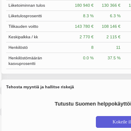
Liiketoiminnan tulos
180 940 €
130 366 €
1
Liiketulosprosentti
8.3 %
6.3 %
Tilikauden voitto
143 780 €
108 146 €
Keskipalkka / kk
2 770 €
2 115 €
Henkilöstö
8
11
Henkilöstömäärän
0.0 %
37.5 %
kasvuprosentti
Tehosta myyntiä ja hallitse riskejä
Tutustu Suomen helppokäyttöi
Kokeile i