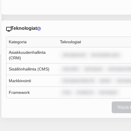
Teknologiat
Kategoria
Teknologiat
Asiakkuudenhallinta
rem ipsum do
lor sit amet, cons
(CRM)
Sisällönhallinta (CMS)
sum dolo
rem ipsum
rem ipsum do
Markkinointi
rem ipsum dolor sit
ipsum
rem ips
Framework
m ip
m dolor si
rem ipsum
Näytä 