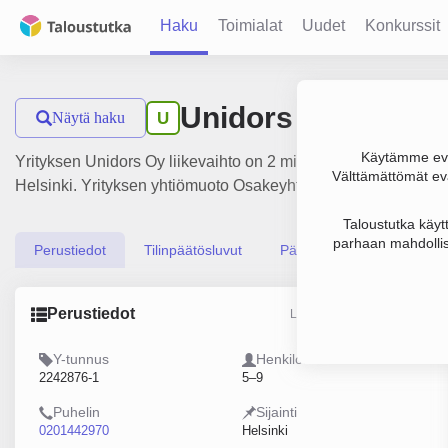
Haku
Toimialat
Uudet
Konkurssit
Unidors Oy
Näytä haku
U
Käytämme evä
Yrityksen Unidors Oy liikevaihto on 2 milj. €, tulos 111 000 
Välttämättömät evä
Helsinki. Yrityksen yhtiömuoto Osakeyhtiö (OY).
Taloustutka käyt
parhaan mahdollis
Perustiedot
Tilinpäätösluvut
Päättäjätiedot
Perustiedot
Lähde: YTJ, PRH, Traficom
Y-tunnus
Henkilöstömäärä
2242876-1
5–9
Puhelin
Sijainti
0201442970
Helsinki