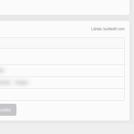
Lähde: builtwith.com
lo
um dol
m ipsu
kaikki