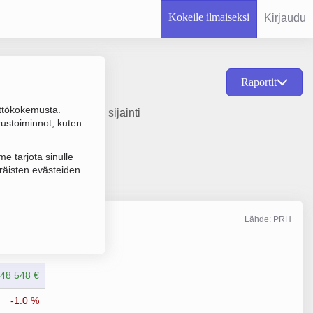
Kokeile ilmaiseksi
Kirjaudu
Raportit
ttökokemusta.
ustamisvuosi 2009 ja sijainti
rustoiminnot, kuten
e tarjota sinulle
räisten evästeiden
Lähde: PRH
Liikevaihto
5/2025
048 548 €
-1.0 %