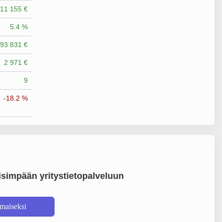
11 155 €
5.4 %
93 831 €
2 971 €
9
-18.2 %
simpään yritystietopalveluun
lmaiseksi