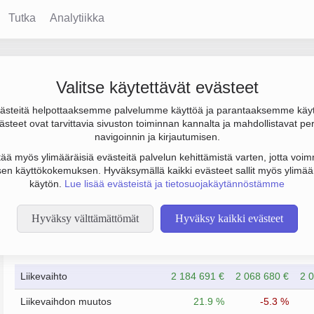
Tutka
Analytiikka
Valitse käytettävät evästeet
steitä helpottaaksemme palvelumme käyttöä ja parantaaksemme käy
€ ja henkilöstömäärä 9. Sen päätoimiala on Yleistukkukauppa, per
steet ovat tarvittavia sivuston toiminnan kannalta ja mahdollistavat pe
navigoinnin ja kirjautumisen.
tää myös ylimääräisiä evästeitä palvelun kehittämistä varten, jotta voimm
en käyttökokemuksen. Hyväksymällä kaikki evästeet sallit myös ylimää
käytön.
Lue lisää evästeistä ja tietosuojakäytännöstämme
Hyväksy välttämättömät
Hyväksy kaikki evästeet
Taloustiedot
5/2023
5/2024
Liikevaihto
2 184 691 €
2 068 680 €
2 
Liikevaihdon muutos
21.9 %
-5.3 %