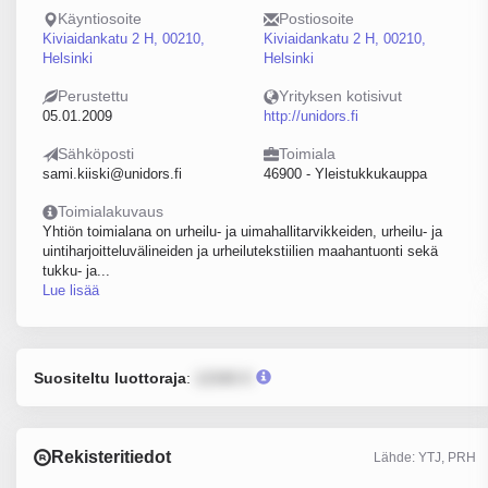
Käyntiosoite
Postiosoite
Kiviaidankatu 2 H, 00210,
Kiviaidankatu 2 H, 00210,
Helsinki
Helsinki
Perustettu
Yrityksen kotisivut
05.01.2009
http://unidors.fi
Sähköposti
Toimiala
sami.kiiski@unidors.fi
46900 - Yleistukkukauppa
Toimialakuvaus
Yhtiön toimialana on urheilu- ja uimahallitarvikkeiden, urheilu- ja
uintiharjoitteluvälineiden ja urheilutekstiilien maahantuonti sekä
tukku- ja...
Lue lisää
Suositeltu luottoraja
:
12345 €
Rekisteritiedot
Lähde: YTJ, PRH