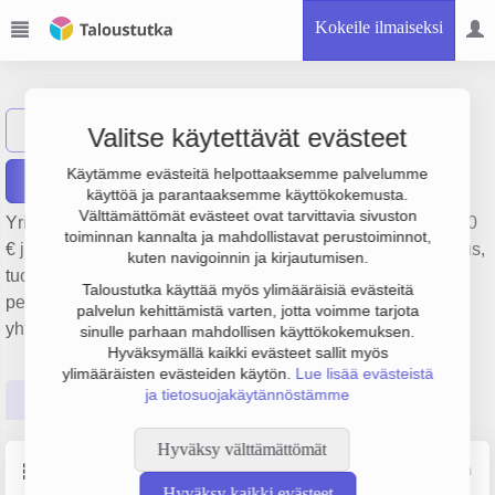
Kokeile ilmaiseksi
Ghenaiet Oy
Näytä haku
G
Valitse käytettävät evästeet
Käytämme evästeitä helpottaaksemme palvelumme
Raportit
käyttöä ja parantaaksemme käyttökokemusta.
Välttämättömät evästeet ovat tarvittavia sivuston
Yrityksen Ghenaiet Oy liikevaihto on 644 000 €, tulos 88 000
toiminnan kannalta ja mahdollistavat perustoiminnot,
€ ja henkilöstömäärä 4. Sen päätoimiala on Leivän valmistus,
kuten navigoinnin ja kirjautumisen.
tuoreiden leivonnaisten ja kakkujen valmistus,
Taloustutka käyttää myös ylimääräisiä evästeitä
perustamisvuosi 2009 ja sijainti Tampere. Yrityksen
palvelun kehittämistä varten, jotta voimme tarjota
yhtiömuoto Osakeyhtiö (OY).
sinulle parhaan mahdollisen käyttökokemuksen.
Hyväksymällä kaikki evästeet sallit myös
ylimääräisten evästeiden käytön.
Lue lisää evästeistä
ja tietosuojakäytännöstämme
Perustiedot
Tilinpäätösluvut
Päättäjätiedot
Hyväksy välttämättömät
Perustiedot
Lähde: YTJ, PRH, Traficom
Hyväksy kaikki evästeet