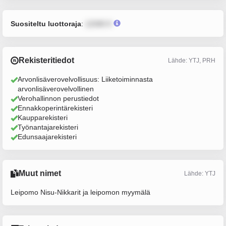
Suositeltu luottoraja
:
12345 €
Rekisteritiedot
Lähde: YTJ, PRH
Arvonlisäverovelvollisuus: Liiketoiminnasta
arvonlisäverovelvollinen
Verohallinnon perustiedot
Ennakkoperintärekisteri
Kaupparekisteri
Työnantajarekisteri
Edunsaajarekisteri
Muut nimet
Lähde: YTJ
Leipomo Nisu-Nikkarit ja leipomon myymälä