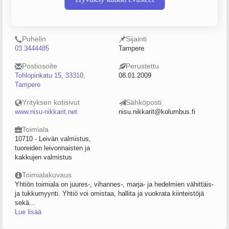
Y-tunnus
Henkilöstömäärä
2243259-2
0–4
Puhelin
Sijainti
03 3444485
Tampere
Postiosoite
Perustettu
Tohlopinkatu 15, 33310,
08.01.2009
Tampere
Yrityksen kotisivut
Sähköposti
www.nisu-nikkarit.net
nisu.nikkarit@kolumbus.fi
Toimiala
10710 - Leivän valmistus,
tuoreiden leivonnaisten ja
kakkujen valmistus
Toimialakuvaus
Yhtiön toimiala on juures-, vihannes-, marja- ja hedelmien vähittäis-
ja tukkumyynti. Yhtiö voi omistaa, hallita ja vuokrata kiinteistöjä
sekä...
Lue lisää