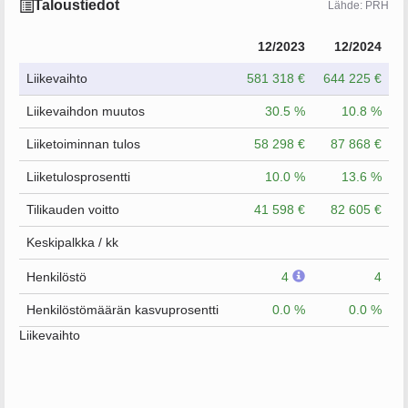
Taloustiedot
Lähde: PRH
12/2023
12/2024
Liikevaihto
581 318 €
644 225 €
Liikevaihdon muutos
30.5 %
10.8 %
Liiketoiminnan tulos
58 298 €
87 868 €
Liiketulosprosentti
10.0 %
13.6 %
Tilikauden voitto
41 598 €
82 605 €
Keskipalkka / kk
Henkilöstö
4
4
Henkilöstömäärän kasvuprosentti
0.0 %
0.0 %
Liikevaihto