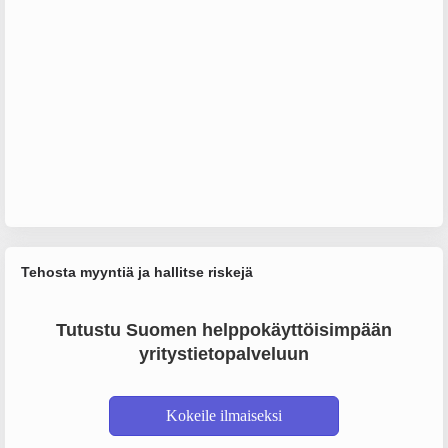
Tehosta myyntiä ja hallitse riskejä
Tutustu Suomen helppokäyttöisimpään
yritystietopalveluun
Kokeile ilmaiseksi