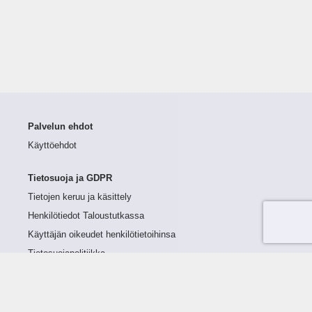
Palvelun ehdot
Käyttöehdot
Tietosuoja ja GDPR
Tietojen keruu ja käsittely
Henkilötiedot Taloustutkassa
Käyttäjän oikeudet henkilötietoihinsa
Tietosuojapolitiikka
Tietoturvapolitiikka
Evästeet