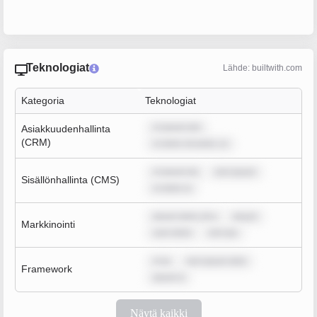
Teknologiat
Lähde: builtwith.com
Kategoria
Teknologiat
m ipsum dol
Asiakkuudenhallinta
(CRM)
m dolor sit amet, co
m ipsum do
rem ipsum
Sisällönhallinta (CMS)
m dolor si
ipsum dolor sit a
ipsum
Markkinointi
sum dolor
rem ips
m ip
rem ipsum dolo
Framework
ipsum d
Näytä kaikki