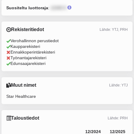
Suositeltu luottoraja
:
12345 €
Rekisteritiedot
Lähde: YTJ, PRH
Verohallinnon perustiedot
Kaupparekisteri
Ennakkoperintärekisteri
Työnantajarekisteri
Edunsaajarekisteri
Muut nimet
Lähde: YTJ
Star Healthcare
Taloustiedot
Lähde: PRH
12/2024
12/2025