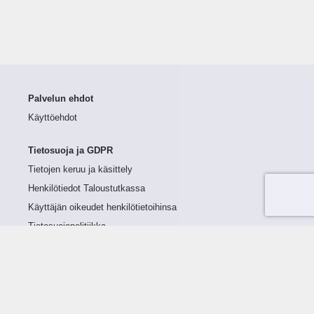
Palvelun ehdot
Käyttöehdot
Tietosuoja ja GDPR
Tietojen keruu ja käsittely
Henkilötiedot Taloustutkassa
Käyttäjän oikeudet henkilötietoihinsa
Tietosuojapolitiikka
Tietoturvapolitiikka
Evästeet
Tutustu palveluun
Ratkaisut