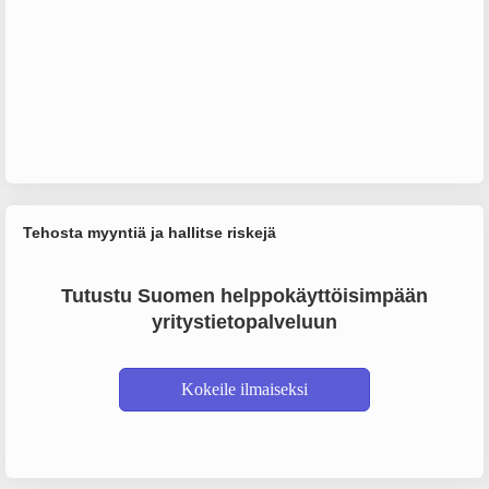
Tehosta myyntiä ja hallitse riskejä
Tutustu Suomen helppokäyttöisimpään
yritystietopalveluun
Kokeile ilmaiseksi