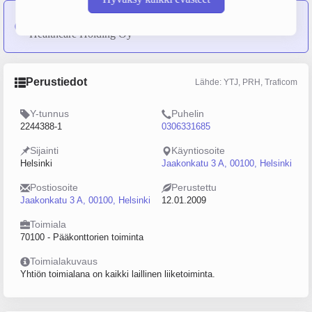
Star Healthcare Oy
on sulautunut yritykseen Terveystalo
Healthcare Holding Oy
Perustiedot
Lähde: YTJ, PRH, Traficom
Y-tunnus
Puhelin
2244388-1
0306331685
Sijainti
Käyntiosoite
Helsinki
Jaakonkatu 3 A, 00100, Helsinki
Postiosoite
Perustettu
Jaakonkatu 3 A, 00100, Helsinki
12.01.2009
Toimiala
70100 - Pääkonttorien toiminta
Toimialakuvaus
Yhtiön toimialana on kaikki laillinen liiketoiminta.