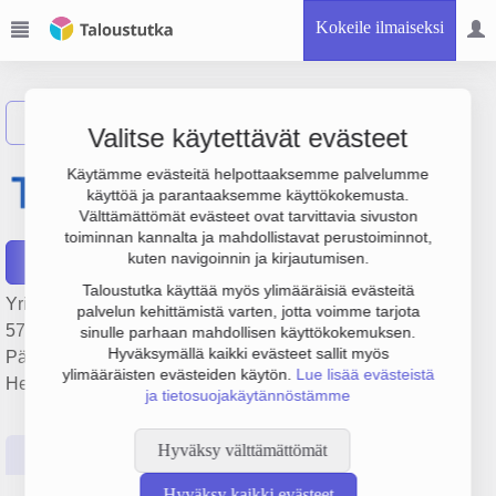
Kokeile ilmaiseksi
Näytä haku
Valitse käytettävät evästeet
Terveystalo Healthcare
Käytämme evästeitä helpottaaksemme palvelumme
käyttöä ja parantaaksemme käyttökokemusta.
Holding Oy
Välttämättömät evästeet ovat tarvittavia sivuston
toiminnan kannalta ja mahdollistavat perustoiminnot,
kuten navigoinnin ja kirjautumisen.
Raportit
Taloustutka käyttää myös ylimääräisiä evästeitä
Yrityksen Terveystalo Healthcare Holding Oy liikevaihto on
palvelun kehittämistä varten, jotta voimme tarjota
570 000 € ja tulos -63 000 €. Sen päätoimiala on
sinulle parhaan mahdollisen käyttökokemuksen.
Hyväksymällä kaikki evästeet sallit myös
Pääkonttorien toiminta, perustamisvuosi 2009 ja sijainti
ylimääräisten evästeiden käytön.
Lue lisää evästeistä
Helsinki. Yrityksen yhtiömuoto Osakeyhtiö (OY).
ja tietosuojakäytännöstämme
Hyväksy välttämättömät
Perustiedot
Tilinpäätösluvut
Päättäjätiedot
Hyväksy kaikki evästeet