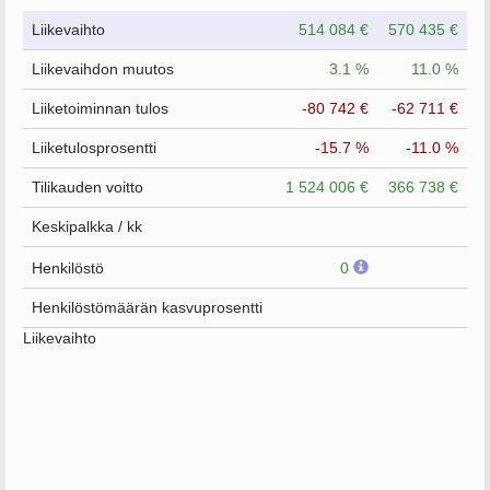
Liikevaihto
514 084 €
570 435 €
Liikevaihdon muutos
3.1 %
11.0 %
Liiketoiminnan tulos
-80 742 €
-62 711 €
Liiketulosprosentti
-15.7 %
-11.0 %
Tilikauden voitto
1 524 006 €
366 738 €
Keskipalkka / kk
Henkilöstö
0
Henkilöstömäärän kasvuprosentti
Liikevaihto