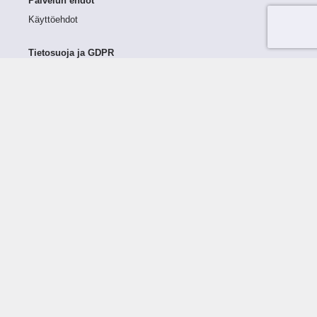
Palvelun ehdot
Käyttöehdot
Tietosuoja ja GDPR
Tietojen keruu ja käsittely
Henkilötiedot Taloustutkassa
Käyttäjän oikeudet henkilötietoihinsa
Tietosuojapolitiikka
Tietoturvapolitiikka
Evästeet
Tutustu palveluun
Ratkaisut
Tietoa palvelusta
Luottorajan määrittely
Tunnusluvut
Maksuviiveet
Hinnasto