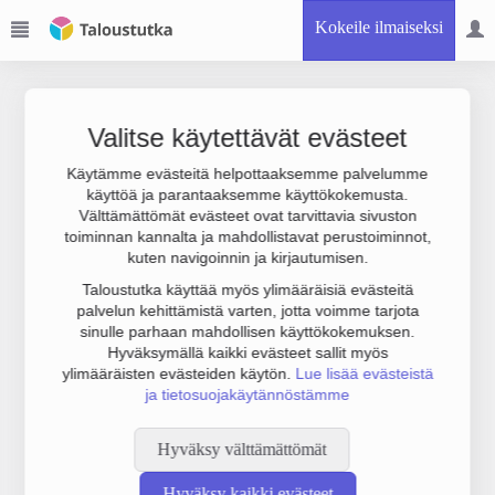
Kokeile ilmaiseksi
Valitse käytettävät evästeet
Käytämme evästeitä helpottaaksemme palvelumme
käyttöä ja parantaaksemme käyttökokemusta.
Joudumme käyttämään botinestovarmennusta sivustollamme.
Välttämättömät evästeet ovat tarvittavia sivuston
Suoritathan alla olevan varmistuksen.
toiminnan kannalta ja mahdollistavat perustoiminnot,
kuten navigoinnin ja kirjautumisen.
Taloustutka käyttää myös ylimääräisiä evästeitä
palvelun kehittämistä varten, jotta voimme tarjota
sinulle parhaan mahdollisen käyttökokemuksen.
Hyväksymällä kaikki evästeet sallit myös
ylimääräisten evästeiden käytön.
Lue lisää evästeistä
ja tietosuojakäytännöstämme
Hyväksy välttämättömät
Hyväksy kaikki evästeet