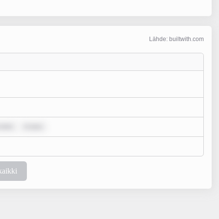
Lähde: builtwith.com
 dolo
m ipsu
kaikki