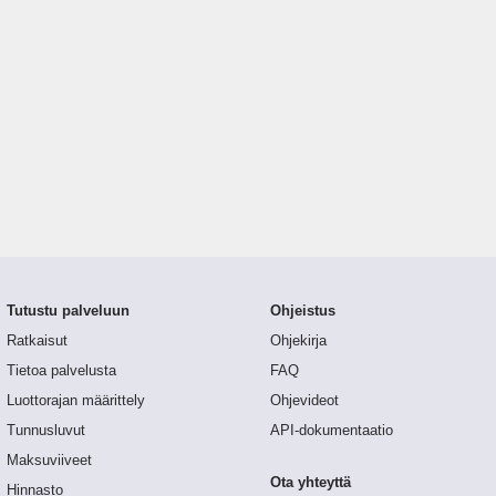
Tutustu palveluun
Ohjeistus
Ratkaisut
Ohjekirja
Tietoa palvelusta
FAQ
Luottorajan määrittely
Ohjevideot
Tunnusluvut
API-dokumentaatio
Maksuviiveet
Ota yhteyttä
Hinnasto