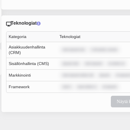
Teknologiat
Kategoria
Teknologiat
Asiakkuudenhallinta
rem ipsum do
r sit amet, conse
(CRM)
Sisällönhallinta (CMS)
ipsum dol
rem ipsum
m dolor si
Markkinointi
rem ipsum dolor sit
ipsum
m ipsum
Framework
rem i
sum dolor s
m ipsum
Näytä 