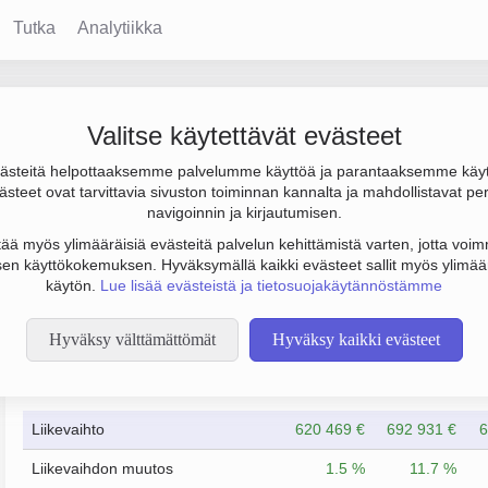
Tutka
Analytiikka
Oy
Valitse käytettävät evästeet
steitä helpottaaksemme palvelumme käyttöä ja parantaaksemme käy
os 191 000 €. Sen päätoimiala on Muu kiinteistöalan toiminta pal
steet ovat tarvittavia sivuston toiminnan kannalta ja mahdollistavat pe
to Osakeyhtiö (OY).
navigoinnin ja kirjautumisen.
tää myös ylimääräisiä evästeitä palvelun kehittämistä varten, jotta voimm
en käyttökokemuksen. Hyväksymällä kaikki evästeet sallit myös ylimää
käytön.
Lue lisää evästeistä ja tietosuojakäytännöstämme
Hyväksy välttämättömät
Hyväksy kaikki evästeet
Taloustiedot
5/2023
5/2024
Liikevaihto
620 469 €
692 931 €
6
Liikevaihdon muutos
1.5 %
11.7 %