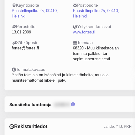
Käyntiosoite
Postiosoite
Puustellinpolku 25, 00410,
Puustellinpolku 25, 00410,
Helsinki
Helsinki
Perustettu
Yrityksen kotisivut
13.01.2009
www.fortes.fi
Sähköposti
Toimiala
fortes@fortes.fi
68320 - Muu kiinteistöalan
toiminta palkkio- tai
sopimusperusteisesti
Toimialakuvaus
Yhtiön toimiala on isännöinti ja kiinteistönhoito; muualla
mainitsemattomat liike-el. palv.
Suositeltu luottoraja
:
12345 €
Rekisteritiedot
Lähde: YTJ, PRH