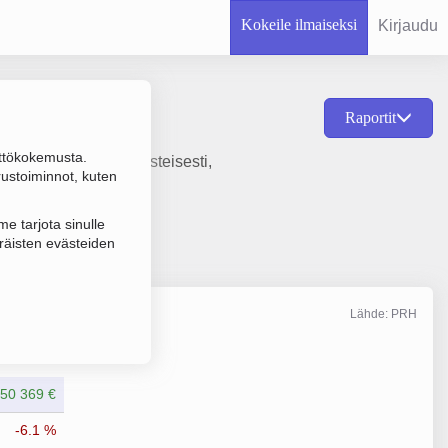
Kokeile ilmaiseksi
Kirjaudu
Raportit
ttökokemusta.
kkio- tai sopimusperusteisesti,
rustoiminnot, kuten
e tarjota sinulle
räisten evästeiden
Lähde: PRH
Liikevaihto
5/2025
50 369 €
-6.1 %