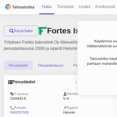
Haku
Toimialat
Uudet
Konkurssit
Fortes Isännöinti 
Näytä haku
Käytämme evä
Yrityksen Fortes Isännöinti Oy liikevaihto on 650 000 € ja tul
Välttämättömät evä
perustamisvuosi 2009 ja sijainti Helsinki. Yrityksen yhtiömuo
Taloustutka käyt
parhaan mahdollis
Perustiedot
Tilinpäätösluvut
Päättäjätiedot
Perustiedot
Lähde: YTJ, PRH, Traficom
Y-tunnus
Henkilöstömäärä
2244443-8
5–9
Puhelin
Sijainti
0442057939
Helsinki