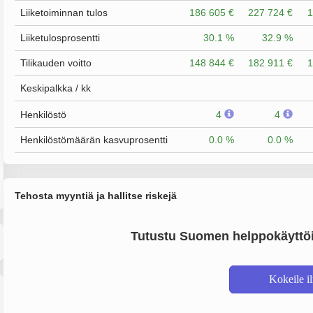
Liiketoiminnan tulos
186 605 €
227 724 €
1
Liiketulosprosentti
30.1 %
32.9 %
Tilikauden voitto
148 844 €
182 911 €
1
Keskipalkka / kk
Henkilöstö
4
4
Henkilöstömäärän kasvuprosentti
0.0 %
0.0 %
Tehosta myyntiä ja hallitse riskejä
Tutustu Suomen helppokäyttöi
Kokeile i