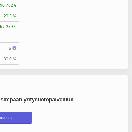
90 762 €
29.3 %
57 259 €
5
30.0 %
simpään yritystietopalveluun
lmaiseksi