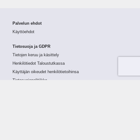
Palvelun ehdot
Käyttöehdot
Tietosuoja ja GDPR
Tietojen keruu ja käsittely
Henkilötiedot Taloustutkassa
Käyttäjän oikeudet henkilötietoihinsa
Tietosuojapolitiikka
Tietoturvapolitiikka
Evästeet
Tutustu palveluun
Ratkaisut
Tietoa palvelusta
Luottorajan määrittely