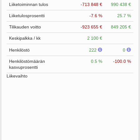
Liiketoiminnan tulos
-713 848 €
990 438 €
Liiketulosprosentti
-7.6 %
25.7 %
Tilikauden voitto
-923 655 €
849 205 €
Keskipalkka / kk
2 100 €
Henkilöstö
222
0
Henkilöstömäärän
0.5 %
-100.0 %
kasvuprosentti
Liikevaihto