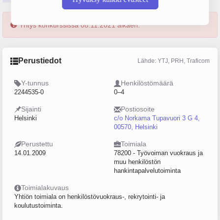
Yritys konkurssissa 08.11.2021 alkaen.
Perustiedot
Lähde: YTJ, PRH, Traficom
Y-tunnus
Henkilöstömäärä
2244535-0
0–4
Sijainti
Postiosoite
Helsinki
c/o Norkama Tupavuori 3 G 4,
00570, Helsinki
Perustettu
Toimiala
14.01.2009
78200 - Työvoiman vuokraus ja
muu henkilöstön
hankintapalvelutoiminta
Toimialakuvaus
Yhtiön toimiala on henkilöstövuokraus-, rekrytointi- ja
koulutustoiminta.