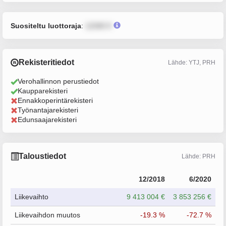
Suositeltu luottoraja
:
12345 €
Rekisteritiedot
Lähde: YTJ, PRH
Verohallinnon perustiedot
Kaupparekisteri
Ennakkoperintärekisteri
Työnantajarekisteri
Edunsaajarekisteri
Taloustiedot
Lähde: PRH
12/2018
6/2020
Liikevaihto
9 413 004 €
3 853 256 €
Liikevaihdon muutos
-19.3 %
-72.7 %