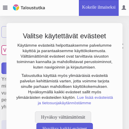
Kokeile ilmaiseksi
Näytä haku
Valitse käytettävät evästeet
Vantaan Henkilöstöpalvelut
Käytämme evästeitä helpottaaksemme palvelumme
VH
käyttöä ja parantaaksemme käyttökokemusta.
Oy
Välttämättömät evästeet ovat tarvittavia sivuston
toiminnan kannalta ja mahdollistavat perustoiminnot,
kuten navigoinnin ja kirjautumisen.
Raportit
Taloustutka käyttää myös ylimääräisiä evästeitä
Yrityksen Vantaan Henkilöstöpalvelut Oy liikevaihto on 3.9
palvelun kehittämistä varten, jotta voimme tarjota
milj. € ja tulos 990 000 €. Sen päätoimiala on Työvoiman
sinulle parhaan mahdollisen käyttökokemuksen.
Hyväksymällä kaikki evästeet sallit myös
vuokraus ja muu henkilöstön hankintapalvelutoiminta,
ylimääräisten evästeiden käytön.
Lue lisää evästeistä
perustamisvuosi 2009 ja sijainti Helsinki. Yrityksen
ja tietosuojakäytännöstämme
yhtiömuoto Osakeyhtiö (OY).
Hyväksy välttämättömät
Perustiedot
Tilinpäätösluvut
Päättäjätiedot
Hyväksy kaikki evästeet