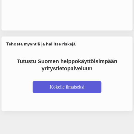
Tehosta myyntiä ja hallitse riskejä
Tutustu Suomen helppokäyttöisimpään
yritystietopalveluun
Kokeile ilmaiseksi