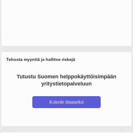
Tehosta myyntiä ja hallitse riskejä
Tutustu Suomen helppokäyttöisimpään
yritystietopalveluun
Kokeile ilmaiseksi