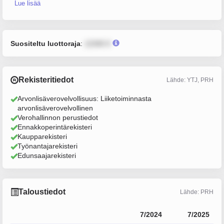
Lue lisää
Suositeltu luottoraja
:
12345 €
Rekisteritiedot
Lähde: YTJ, PRH
Arvonlisäverovelvollisuus: Liiketoiminnasta
arvonlisäverovelvollinen
Verohallinnon perustiedot
Ennakkoperintärekisteri
Kaupparekisteri
Työnantajarekisteri
Edunsaajarekisteri
Taloustiedot
Lähde: PRH
7/2024
7/2025