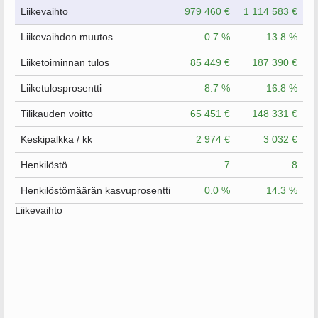
Liikevaihto
979 460 €
1 114 583 €
Liikevaihdon muutos
0.7 %
13.8 %
Liiketoiminnan tulos
85 449 €
187 390 €
Liiketulosprosentti
8.7 %
16.8 %
Tilikauden voitto
65 451 €
148 331 €
Keskipalkka / kk
2 974 €
3 032 €
Henkilöstö
7
8
Henkilöstömäärän kasvuprosentti
0.0 %
14.3 %
Liikevaihto