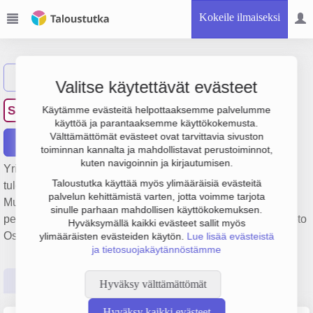
Kokeile ilmaiseksi
Näytä haku
Valitse käytettävät evästeet
Suomen Sähköturva Oy
SS
Käytämme evästeitä helpottaaksemme palvelumme
käyttöä ja parantaaksemme käyttökokemusta.
Välttämättömät evästeet ovat tarvittavia sivuston
Raportit
toiminnan kannalta ja mahdollistavat perustoiminnot,
kuten navigoinnin ja kirjautumisen.
Yrityksen Suomen Sähköturva Oy liikevaihto on 1.1 milj. €,
Taloustutka käyttää myös ylimääräisiä evästeitä
tulos 187 000 € ja henkilöstömäärä 8. Sen päätoimiala on
palvelun kehittämistä varten, jotta voimme tarjota
Muualla luokittelematon turvallisuuspalvelutoiminta,
sinulle parhaan mahdollisen käyttökokemuksen.
perustamisvuosi 2009 ja sijainti Kerava. Yrityksen yhtiömuoto
Hyväksymällä kaikki evästeet sallit myös
Osakeyhtiö (OY).
ylimääräisten evästeiden käytön.
Lue lisää evästeistä
ja tietosuojakäytännöstämme
Perustiedot
Tilinpäätösluvut
Päättäjätiedot
Hyväksy välttämättömät
Hyväksy kaikki evästeet