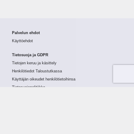
Palvelun ehdot
Käyttöehdot
Tietosuoja ja GDPR
Tietojen keruu ja käsittely
Henkilötiedot Taloustutkassa
Käyttäjän oikeudet henkilötietoihinsa
Tietosuojapolitiikka
Tietoturvapolitiikka
Evästeet
Tutustu palveluun
Ratkaisut
Tietoa palvelusta