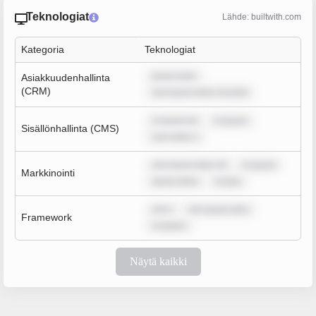
Teknologiat
Lähde: builtwith.com
Kategoria
Teknologiat
ipsum dolo
Asiakkuudenhallinta
(CRM)
rem ipsum dolor sit amet
m ipsum do
m ipsum
Sisällönhallinta (CMS)
sum dolor s
rem ipsum dolor sit
m ipsum
Markkinointi
ipsum dolor
m ipsu
rem i
rem ipsum dolo
Framework
m ipsum
Näytä kaikki