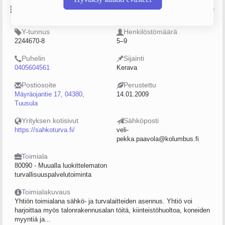
Perustiedot
Lähde: YTJ, PRH, Traficom
Y-tunnus
Henkilöstömäärä
2244670-8
5–9
Puhelin
Sijainti
0405604561
Kerava
Postiosoite
Perustettu
Mäyräojantie 17, 04380,
14.01.2009
Tuusula
Yrityksen kotisivut
Sähköposti
https://sahkoturva.fi/
veli-
pekka.paavola@kolumbus.fi
Toimiala
80090 - Muualla luokittelematon
turvallisuuspalvelutoiminta
Toimialakuvaus
Yhtiön toimialana sähkö- ja turvalaitteiden asennus. Yhtiö voi
harjoittaa myös talonrakennusalan töitä, kiinteistöhuoltoa, koneiden
myyntiä ja...