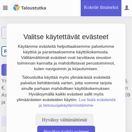
Kokeile ilmaiseksi
Näytä haku
Valitse käytettävät evästeet
Raision Isännöintipalvelu
Käytämme evästeitä helpottaaksemme palvelumme
RI
käyttöä ja parantaaksemme käyttökokemusta.
Oy
Välttämättömät evästeet ovat tarvittavia sivuston
toiminnan kannalta ja mahdollistavat perustoiminnot,
kuten navigoinnin ja kirjautumisen.
Raportit
Taloustutka käyttää myös ylimääräisiä evästeitä
Yrityksen Raision Isännöintipalvelu Oy liikevaihto on 1.7 milj.
palvelun kehittämistä varten, jotta voimme tarjota
€, tulos -175 000 € ja henkilöstömäärä 1. Sen päätoimiala on
sinulle parhaan mahdollisen käyttökokemuksen.
Hyväksymällä kaikki evästeet sallit myös
Asuntojen ja asuinkiinteistöjen hallinta, perustamisvuosi 2009
ylimääräisten evästeiden käytön.
Lue lisää evästeistä
ja sijainti Raisio. Yrityksen yhtiömuoto Osakeyhtiö (OY).
ja tietosuojakäytännöstämme
Hyväksy välttämättömät
Perustiedot
Tilinpäätösluvut
Päättäjätiedot
Hyväksy kaikki evästeet