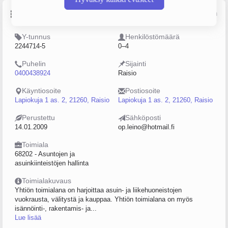
Perustiedot
Lähde: YTJ, PRH, Traficom
Y-tunnus
Henkilöstömäärä
2244714-5
0–4
Puhelin
Sijainti
0400438924
Raisio
Käyntiosoite
Postiosoite
Lapiokuja 1 as. 2, 21260, Raisio
Lapiokuja 1 as. 2, 21260, Raisio
Perustettu
Sähköposti
14.01.2009
op.leino@hotmail.fi
Toimiala
68202 - Asuntojen ja
asuinkiinteistöjen hallinta
Toimialakuvaus
Yhtiön toimialana on harjoittaa asuin- ja liikehuoneistojen
vuokrausta, välitystä ja kauppaa. Yhtiön toimialana on myös
isännöinti-, rakentamis- ja...
Lue lisää