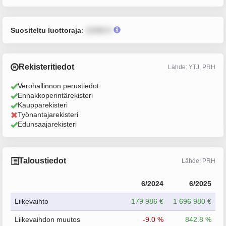
Suositeltu luottoraja
:
12345 €
Rekisteritiedot
Lähde: YTJ, PRH
Verohallinnon perustiedot
Ennakkoperintärekisteri
Kaupparekisteri
Työnantajarekisteri
Edunsaajarekisteri
Taloustiedot
Lähde: PRH
6/2024
6/2025
Liikevaihto
179 986 €
1 696 980 €
Liikevaihdon muutos
-9.0 %
842.8 %