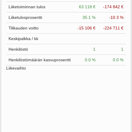
Liiketoiminnan tulos
63 118 €
-174 842 €
Liiketulosprosentti
35.1 %
-10.3 %
Tilikauden voitto
-15 106 €
-224 711 €
Keskipalkka / kk
Henkilöstö
1
1
Henkilöstömäärän kasvuprosentti
0.0 %
0.0 %
Liikevaihto