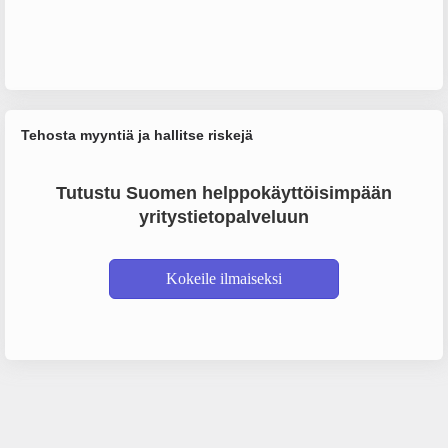
Tehosta myyntiä ja hallitse riskejä
Tutustu Suomen helppokäyttöisimpään
yritystietopalveluun
Kokeile ilmaiseksi