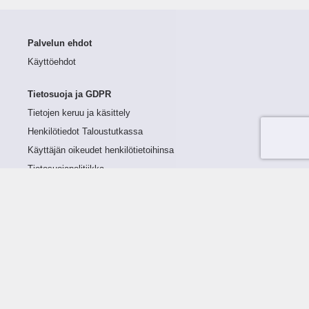
Palvelun ehdot
Käyttöehdot
Tietosuoja ja GDPR
Tietojen keruu ja käsittely
Henkilötiedot Taloustutkassa
Käyttäjän oikeudet henkilötietoihinsa
Tietosuojapolitiikka
Tietoturvapolitiikka
Evästeet
Tutustu palveluun
Ratkaisut
Tietoa palvelusta
Luottorajan määrittely
Tunnusluvut