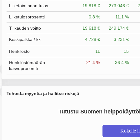
Liiketoiminnan tulos
19 818 €
273 046 €
2
Liiketulosprosentti
0.8 %
11.1 %
Tilikauden voitto
19 618 €
249 174 €
Keskipalkka / kk
4 728 €
3 231 €
Henkilöstö
11
15
Henkilöstömäärän
-21.4 %
36.4 %
kasvuprosentti
Tehosta myyntiä ja hallitse riskejä
Tutustu Suomen helppokäyttöi
Kokeile i