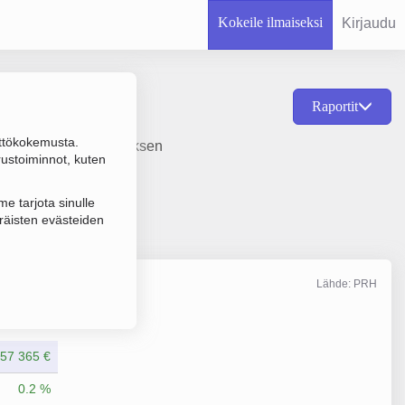
Kokeile ilmaiseksi
Kirjaudu
Raportit
ttökokemusta.
jainti Helsinki. Yrityksen
rustoiminnot, kuten
e tarjota sinulle
räisten evästeiden
Lähde: PRH
Liikevaihto
12/2025
457 365 €
0.2 %