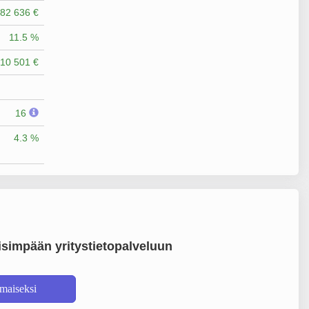
82 636 €
11.5 %
10 501 €
16
4.3 %
simpään yritystietopalveluun
lmaiseksi