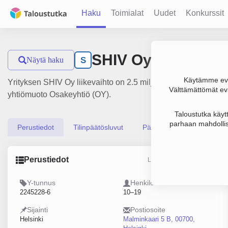
Haku
Toimialat
Uudet
Konkurssit
SHIV Oy
Näytä haku
S
Käytämme evä
Yrityksen SHIV Oy liikevaihto on 2.5 milj. € ja tulos 283 000 
Välttämättömät evä
yhtiömuoto Osakeyhtiö (OY).
Taloustutka käyt
parhaan mahdollis
Perustiedot
Tilinpäätösluvut
Päättäjätiedot
Perustiedot
Lähde: YTJ, PRH, Traficom
Y-tunnus
Henkilöstömäärä
2245228-6
10–19
Sijainti
Postiosoite
Helsinki
Malminkaari 5 B, 00700,