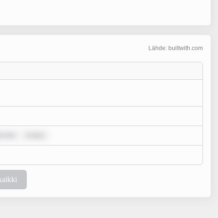
Lähde: builtwith.com
um dol
m ipsu
kaikki