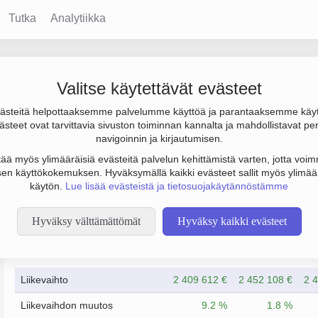
Tutka
Analytiikka
Valitse käytettävät evästeet
steitä helpottaaksemme palvelumme käyttöä ja parantaaksemme käy
€. Sen päätoimiala on Ruokaravintolat, perustamisvuosi 2009 ja si
steet ovat tarvittavia sivuston toiminnan kannalta ja mahdollistavat pe
navigoinnin ja kirjautumisen.
tää myös ylimääräisiä evästeitä palvelun kehittämistä varten, jotta voimm
en käyttökokemuksen. Hyväksymällä kaikki evästeet sallit myös ylimää
käytön.
Lue lisää evästeistä ja tietosuojakäytännöstämme
Hyväksy välttämättömät
Hyväksy kaikki evästeet
Taloustiedot
12/2023
12/2024
Liikevaihto
2 409 612 €
2 452 108 €
2 
Liikevaihdon muutos
9.2 %
1.8 %