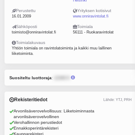
Helsinki
Perustettu
Yrityksen kotisivut
16.01.2009
www.onniravintolat.fi
Sähköposti
Toimiala
toimisto@onniravintolat.fi
56111 - Ruokaravintolat
Toimialakuvaus
Yhtiön toimiala on ravintolatoiminta ja kaikki muu laillinen
liiketoiminta.
Suositeltu luottoraja
:
12345 €
Rekisteritiedot
Lähde: YTJ, PRH
Arvonlisäverovelvollisuus: Liiketoiminnasta
arvonlisäverovelvollinen
Verohallinnon perustiedot
Ennakkoperintärekisteri
Kaupparekisteri