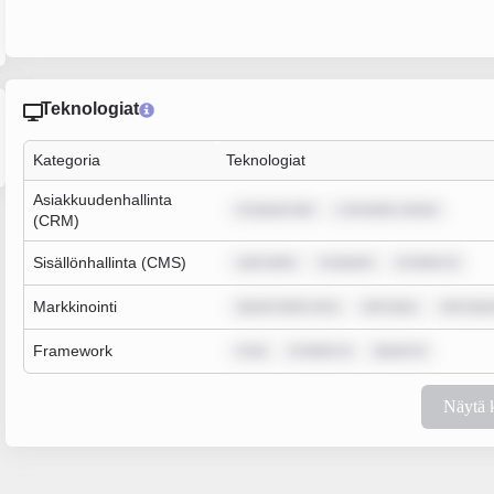
Teknologiat
Kategoria
Teknologiat
Asiakkuudenhallinta
m ipsum dol
r sit amet, conse
(CRM)
Sisällönhallinta (CMS)
sum dolo
m ipsum
m dolor si
Markkinointi
ipsum dolor sit a
rem ipsu
rem ips
Framework
m ip
m dolor si
ipsum d
Näytä 