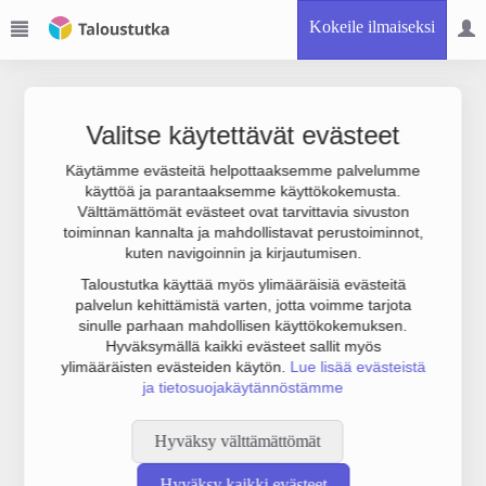
Kokeile ilmaiseksi
Valitse käytettävät evästeet
Käytämme evästeitä helpottaaksemme palvelumme
käyttöä ja parantaaksemme käyttökokemusta.
Joudumme käyttämään botinestovarmennusta sivustollamme.
Välttämättömät evästeet ovat tarvittavia sivuston
Suoritathan alla olevan varmistuksen.
toiminnan kannalta ja mahdollistavat perustoiminnot,
kuten navigoinnin ja kirjautumisen.
Taloustutka käyttää myös ylimääräisiä evästeitä
palvelun kehittämistä varten, jotta voimme tarjota
sinulle parhaan mahdollisen käyttökokemuksen.
Hyväksymällä kaikki evästeet sallit myös
ylimääräisten evästeiden käytön.
Lue lisää evästeistä
ja tietosuojakäytännöstämme
Hyväksy välttämättömät
Hyväksy kaikki evästeet