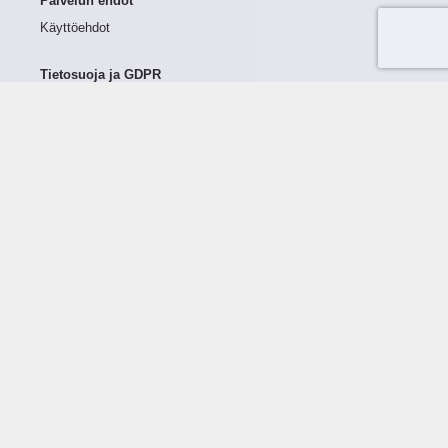
Palvelun ehdot
Käyttöehdot
Tietosuoja ja GDPR
Tietojen keruu ja käsittely
Henkilötiedot Taloustutkassa
Käyttäjän oikeudet henkilötietoihinsa
Tietosuojapolitiikka
Tietoturvapolitiikka
Evästeet
Tutustu palveluun
Ratkaisut
Tietoa palvelusta
Luottorajan määrittely
Tunnusluvut
Maksuviiveet
Hinnasto