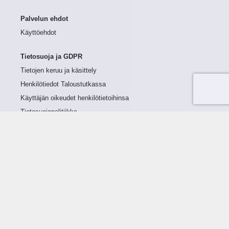
Palvelun ehdot
Käyttöehdot
Tietosuoja ja GDPR
Tietojen keruu ja käsittely
Henkilötiedot Taloustutkassa
Käyttäjän oikeudet henkilötietoihinsa
Tietosuojapolitiikka
Tietoturvapolitiikka
Evästeet
Tutustu palveluun
Ratkaisut
Tietoa palvelusta
Luottorajan määrittely
Tunnusluvut
Maksuviiveet