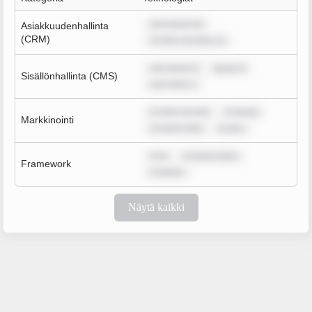
rem ipsum do
Asiakkuudenhallinta
(CRM)
m dolor sit amet, co
rem ipsum d
ipsum d
Sisällönhallinta (CMS)
sum dolor s
m dolor sit ame
m ipsum
Markkinointi
m ipsum dolo
m ipsu
m ip
m ipsum dolor
Framework
m ipsum
Näytä kaikki