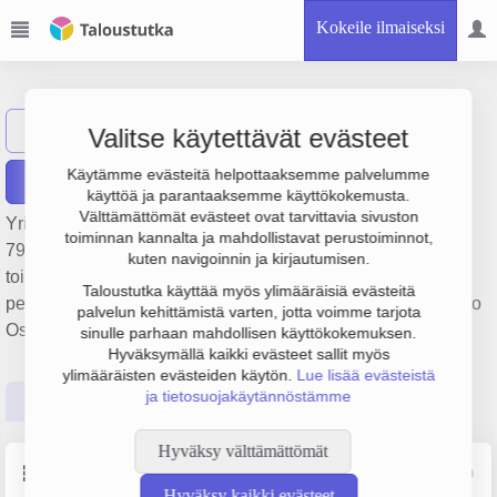
Kokeile ilmaiseksi
BSH Partners Oy
Näytä haku
BP
Valitse käytettävät evästeet
Käytämme evästeitä helpottaaksemme palvelumme
Raportit
käyttöä ja parantaaksemme käyttökokemusta.
Välttämättömät evästeet ovat tarvittavia sivuston
Yrityksen BSH Partners Oy liikevaihto on 1.8 milj. € ja tulos
toiminnan kannalta ja mahdollistavat perustoiminnot,
79 000 €. Sen päätoimiala on Muu rahoitusta palveleva
kuten navigoinnin ja kirjautumisen.
toiminta pois lukien vakuutus- ja eläkevakuutustoiminta,
Taloustutka käyttää myös ylimääräisiä evästeitä
perustamisvuosi 2009 ja sijainti Espoo. Yrityksen yhtiömuoto
palvelun kehittämistä varten, jotta voimme tarjota
Osakeyhtiö (OY).
sinulle parhaan mahdollisen käyttökokemuksen.
Hyväksymällä kaikki evästeet sallit myös
ylimääräisten evästeiden käytön.
Lue lisää evästeistä
ja tietosuojakäytännöstämme
Perustiedot
Tilinpäätösluvut
Päättäjätiedot
Hyväksy välttämättömät
Perustiedot
Lähde: YTJ, PRH, Traficom
Hyväksy kaikki evästeet