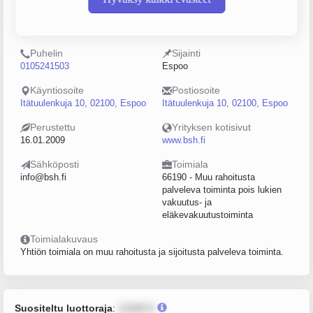
Y-tunnus
Henkilöstömäärä
2245599-7
20–49
Puhelin
Sijainti
0105241503
Espoo
Käyntiosoite
Postiosoite
Itätuulenkuja 10, 02100, Espoo
Itätuulenkuja 10, 02100, Espoo
Perustettu
Yrityksen kotisivut
16.01.2009
www.bsh.fi
Sähköposti
Toimiala
info@bsh.fi
66190 - Muu rahoitusta
palveleva toiminta pois lukien
vakuutus- ja
eläkevakuutustoiminta
Toimialakuvaus
Yhtiön toimiala on muu rahoitusta ja sijoitusta palveleva toiminta.
Suositeltu luottoraja
:
12345 €