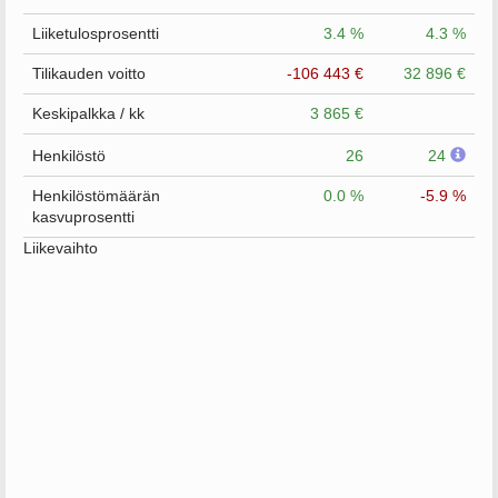
Liiketulosprosentti
3.4 %
4.3 %
Tilikauden voitto
-106 443 €
32 896 €
Keskipalkka / kk
3 865 €
Henkilöstö
26
24
Henkilöstömäärän
0.0 %
-5.9 %
kasvuprosentti
Liikevaihto