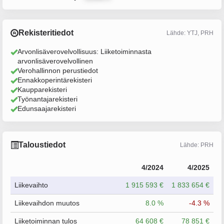
Rekisteritiedot
Lähde: YTJ, PRH
Arvonlisäverovelvollisuus: Liiketoiminnasta
arvonlisäverovelvollinen
Verohallinnon perustiedot
Ennakkoperintärekisteri
Kaupparekisteri
Työnantajarekisteri
Edunsaajarekisteri
Taloustiedot
Lähde: PRH
4/2024
4/2025
Liikevaihto
1 915 593 €
1 833 654 €
Liikevaihdon muutos
8.0 %
-4.3 %
Liiketoiminnan tulos
64 608 €
78 851 €