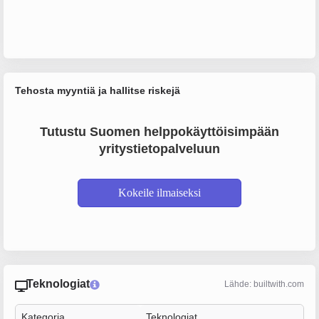
Tehosta myyntiä ja hallitse riskejä
Tutustu Suomen helppokäyttöisimpään
yritystietopalveluun
Kokeile ilmaiseksi
Teknologiat
Lähde: builtwith.com
Kategoria
Teknologiat