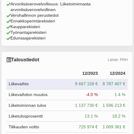
Arvonlisäverovelvollisuus: Liiketoiminnasta
arvonlisäverovelvollinen
Verohallinnon perustiedot
Ennakkoperintärekisteri
Kaupparekisteri
Työnantajarekisteri
Edunsaajarekisteri
Taloustiedot
Lähde: PRH
12/2023
12/2024
Liikevaihto
8 667 158 €
8 787 407 €
Liikevaihdon muutos
-4.0 %
1.4 %
Liiketoiminnan tulos
1 137 730 €
1 596 213 €
Liiketulosprosentti
13.1 %
18.2 %
Tilikauden voitto
725 974 €
1 009 381 €