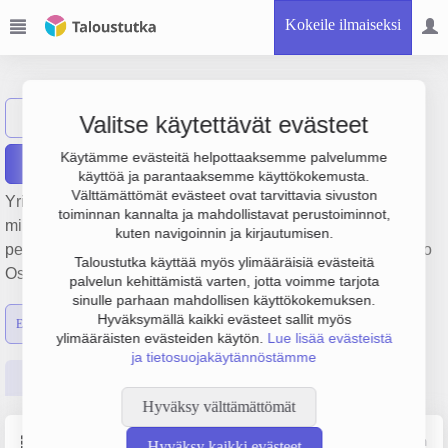
Kokeile ilmaiseksi
Ratarinki Oy
Näytä haku
R
Valitse käytettävät evästeet
Käytämme evästeitä helpottaaksemme palvelumme
Raportit
käyttöä ja parantaaksemme käyttökokemusta.
Välttämättömät evästeet ovat tarvittavia sivuston
Yrityksen Ratarinki Oy liikevaihto on 8.8 milj. € ja tulos 1.6
toiminnan kannalta ja mahdollistavat perustoiminnot,
milj. €. Sen päätoimiala on Logistiikkapalvelut,
kuten navigoinnin ja kirjautumisen.
perustamisvuosi 2009 ja sijainti Imatra. Yrityksen yhtiömuoto
Taloustutka käyttää myös ylimääräisiä evästeitä
Osakeyhtiö (OY).
palvelun kehittämistä varten, jotta voimme tarjota
sinulle parhaan mahdollisen käyttökokemuksen.
Hyväksymällä kaikki evästeet sallit myös
Emon luvut
Konsernin luvut
ylimääräisten evästeiden käytön.
Lue lisää evästeistä
ja tietosuojakäytännöstämme
Perustiedot
Tilinpäätösluvut
Päättäjätiedot
Hyväksy välttämättömät
Perustiedot
Lähde: YTJ, PRH, Traficom
Hyväksy kaikki evästeet