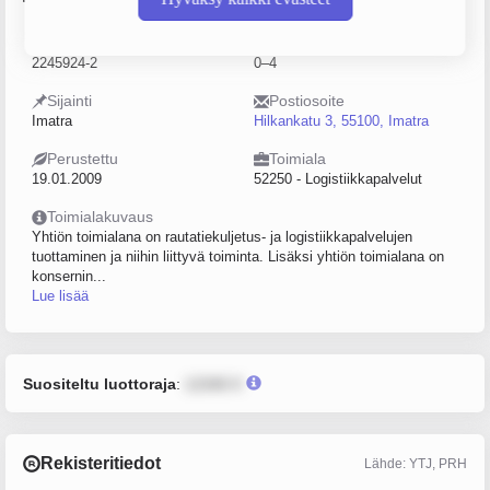
Y-tunnus
Henkilöstömäärä
2245924-2
0–4
Sijainti
Postiosoite
Imatra
Hilkankatu 3, 55100, Imatra
Perustettu
Toimiala
19.01.2009
52250 - Logistiikkapalvelut
Toimialakuvaus
Yhtiön toimialana on rautatiekuljetus- ja logistiikkapalvelujen
tuottaminen ja niihin liittyvä toiminta. Lisäksi yhtiön toimialana on
konsernin...
Lue lisää
Suositeltu luottoraja
:
12345 €
Rekisteritiedot
Lähde: YTJ, PRH