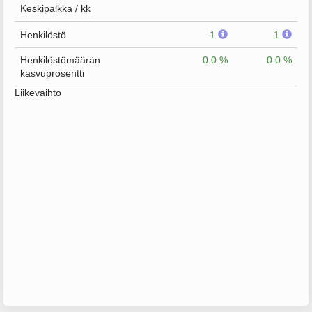
Keskipalkka / kk
Henkilöstö
1
1
Henkilöstömäärän
0.0 %
0.0 %
kasvuprosentti
Liikevaihto