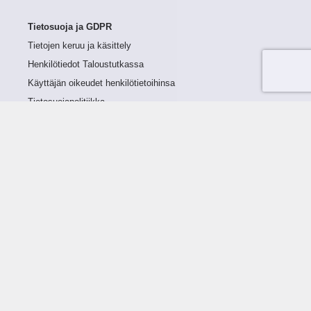
Tietosuoja ja GDPR
Tietojen keruu ja käsittely
Henkilötiedot Taloustutkassa
Käyttäjän oikeudet henkilötietoihinsa
Tietosuojapolitiikka
Tietoturvapolitiikka
Evästeet
Tutustu palveluun
Ratkaisut
Tietoa palvelusta
Luottorajan määrittely
Tunnusluvut
Maksuviiveet
Hinnasto
Päivitykset