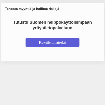
Tehosta myyntiä ja hallitse riskejä
Tutustu Suomen helppokäyttöisimpään
yritystietopalveluun
Kokeile ilmaiseksi