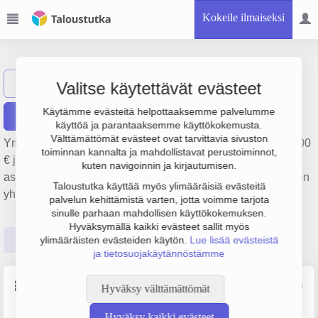
Kokeile ilmaiseksi
EkoKarhu Oy
Näytä haku
Valitse käytettävät evästeet
Käytämme evästeitä helpottaaksemme palvelumme
Raportit
käyttöä ja parantaaksemme käyttökokemusta.
Välttämättömät evästeet ovat tarvittavia sivuston
Yrityksen EkoKarhu Oy liikevaihto on 361 000 €, tulos 58 000
toiminnan kannalta ja mahdollistavat perustoiminnot,
€ ja henkilöstömäärä 3. Sen päätoimiala on Eristyksen
kuten navigoinnin ja kirjautumisen.
asennus, perustamisvuosi 2009 ja sijainti Siikajoki. Yrityksen
Taloustutka käyttää myös ylimääräisiä evästeitä
yhtiömuoto Osakeyhtiö (OY).
palvelun kehittämistä varten, jotta voimme tarjota
sinulle parhaan mahdollisen käyttökokemuksen.
Hyväksymällä kaikki evästeet sallit myös
Perustiedot
Tilinpäätösluvut
Päättäjätiedot
ylimääräisten evästeiden käytön.
Lue lisää evästeistä
ja tietosuojakäytännöstämme
Perustiedot
Lähde: YTJ, PRH, Traficom
Hyväksy välttämättömät
Hyväksy kaikki evästeet
Y-tunnus
Henkilöstömäärä