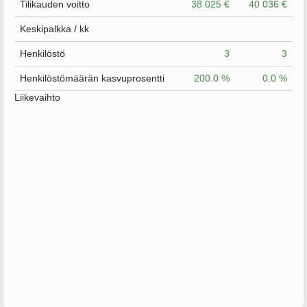
Tilikauden voitto
38 025 €
40 036 €
Keskipalkka / kk
Henkilöstö
3
3
Henkilöstömäärän kasvuprosentti
200.0 %
0.0 %
Liikevaihto