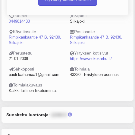
2246144-9
0–4
Puhelin
Sijainti
0449814433
Siikajoki
Käyntiosoite
Postiosoite
Rimpikankaantie 47 B, 92430,
Rimpikankaantie 47 B, 92430,
Siikajoki
Siikajoki
Perustettu
Yrityksen kotisivut
21.01.2009
https://www.ekokarhu.fi/
Sähköposti
Toimiala
pauli.karhumaa1@gmail.com
43230 - Eristyksen asennus
Toimialakuvaus
Kaikki laillinen liiketoiminta.
Suositeltu luottoraja
:
12345 €