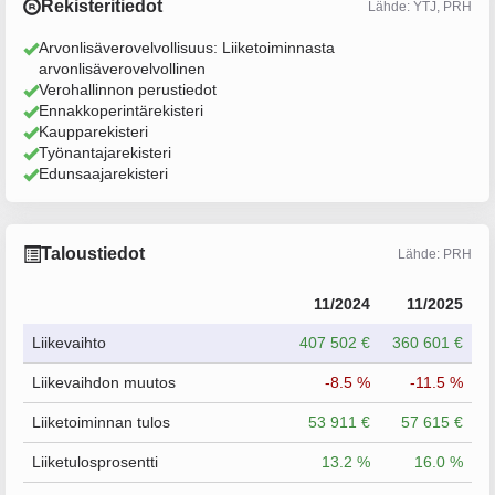
Rekisteritiedot
Lähde: YTJ, PRH
Arvonlisäverovelvollisuus: Liiketoiminnasta
arvonlisäverovelvollinen
Verohallinnon perustiedot
Ennakkoperintärekisteri
Kaupparekisteri
Työnantajarekisteri
Edunsaajarekisteri
Taloustiedot
Lähde: PRH
11/2024
11/2025
Liikevaihto
407 502 €
360 601 €
Liikevaihdon muutos
-8.5 %
-11.5 %
Liiketoiminnan tulos
53 911 €
57 615 €
Liiketulosprosentti
13.2 %
16.0 %