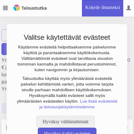
Kokeile ilmaiseksi
Vocatum Oy
Näytä haku
Valitse käytettävät evästeet
Käytämme evästeitä helpottaaksemme palvelumme
Raportit
käyttöä ja parantaaksemme käyttökokemusta.
Välttämättömät evästeet ovat tarvittavia sivuston
Yrityksen Vocatum Oy liikevaihto on 1.8 milj. €, tulos 269 000
toiminnan kannalta ja mahdollistavat perustoiminnot,
€ ja henkilöstömäärä 12. Sen päätoimiala on Muu muualla
kuten navigoinnin ja kirjautumisen.
luokittelematon monenlainen henkilökohtainen
Taloustutka käyttää myös ylimääräisiä evästeitä
palvelutoiminta, perustamisvuosi 2009 ja sijainti Kempele.
palvelun kehittämistä varten, jotta voimme tarjota
Yrityksen yhtiömuoto Osakeyhtiö (OY).
sinulle parhaan mahdollisen käyttökokemuksen.
Hyväksymällä kaikki evästeet sallit myös
ylimääräisten evästeiden käytön.
Lue lisää evästeistä
ja tietosuojakäytännöstämme
Perustiedot
Tilinpäätösluvut
Päättäjätiedot
Hyväksy välttämättömät
Perustiedot
Lähde: YTJ, PRH, Traficom
Hyväksy kaikki evästeet