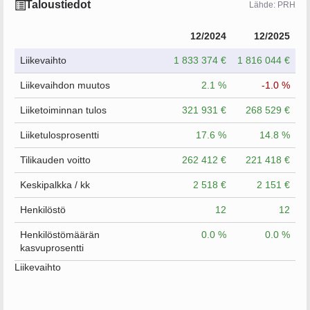
Taloustiedot
Lähde: PRH
12/2024
12/2025
Liikevaihto
1 833 374 €
1 816 044 €
Liikevaihdon muutos
2.1 %
-1.0 %
Liiketoiminnan tulos
321 931 €
268 529 €
Liiketulosprosentti
17.6 %
14.8 %
Tilikauden voitto
262 412 €
221 418 €
Keskipalkka / kk
2 518 €
2 151 €
Henkilöstö
12
12
Henkilöstömäärän
0.0 %
0.0 %
kasvuprosentti
Liikevaihto