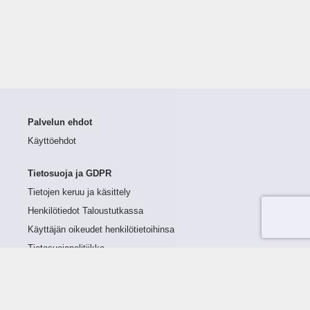
Palvelun ehdot
Käyttöehdot
Tietosuoja ja GDPR
Tietojen keruu ja käsittely
Henkilötiedot Taloustutkassa
Käyttäjän oikeudet henkilötietoihinsa
Tietosuojapolitiikka
Tietoturvapolitiikka
Evästeet