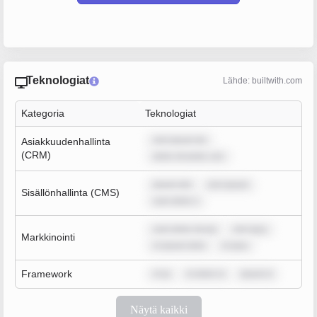
Teknologiat
Lähde: builtwith.com
Kategoria
Teknologiat
rem ipsum do
Asiakkuudenhallinta
(CRM)
dolor sit amet, con
ipsum dol
rem ipsum
Sisällönhallinta (CMS)
sum dolor s
sum dolor sit am
rem ipsu
Markkinointi
m ipsum dolo
m ipsu
Framework
m ip
m dolor si
ipsum d
Näytä kaikki