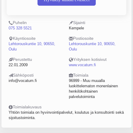
Y-tunnus
Henkilöstömäärä
2246753-3
10–19
Puhelin
Sijainti
075 328 5521
Kempele
Käyntiosoite
Postiosoite
Lehtorouskuntie 10, 90650,
Lehtorouskuntie 10, 90650,
Oulu
Oulu
Perustettu
Yrityksen kotisivut
22.01.2009
www.vocatum.fi
Sähköposti
Toimiala
info@vocatum.fi
96999 - Muu muualla
luokittelematon monenlainen
henkilökohtainen
palvelutoiminta
Toimialakuvaus
Yhtiön toimiala on hyvinvointipalvelut, koulutus ja konsultointi sekä
sijoitustoiminta.