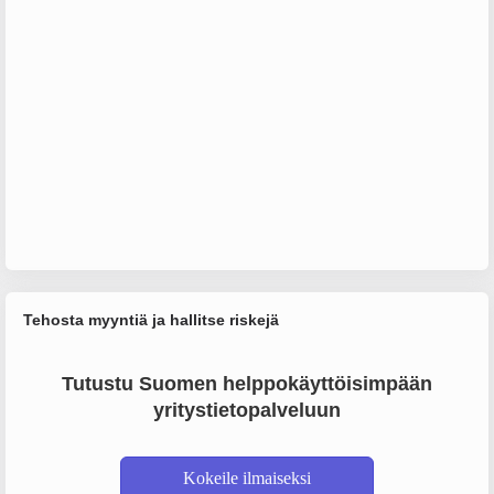
Tehosta myyntiä ja hallitse riskejä
Tutustu Suomen helppokäyttöisimpään
yritystietopalveluun
Kokeile ilmaiseksi