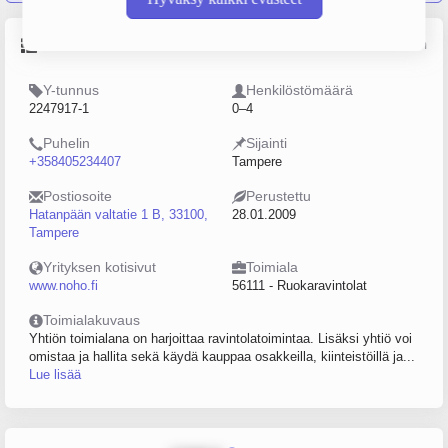
Perustiedot
Lähde: YTJ, PRH, Traficom
Y-tunnus
Henkilöstömäärä
2247917-1
0–4
Puhelin
Sijainti
+358405234407
Tampere
Postiosoite
Perustettu
Hatanpään valtatie 1 B, 33100,
28.01.2009
Tampere
Yrityksen kotisivut
Toimiala
www.noho.fi
56111 - Ruokaravintolat
Toimialakuvaus
Yhtiön toimialana on harjoittaa ravintolatoimintaa. Lisäksi yhtiö voi
omistaa ja hallita sekä käydä kauppaa osakkeilla, kiinteistöillä ja...
Lue lisää