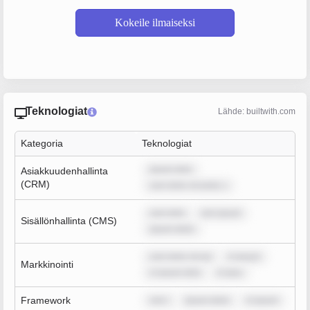
Kokeile ilmaiseksi
Teknologiat
Lähde: builtwith.com
Kategoria
Teknologiat
ipsum dolo
Asiakkuudenhallinta
(CRM)
sum dolor sit amet, c
sum dolo
rem ipsum
Sisällönhallinta (CMS)
ipsum dolor
sum dolor sit am
m ipsum
Markkinointi
m ipsum dolo
m ipsu
Framework
rem i
ipsum dolor
m ipsum