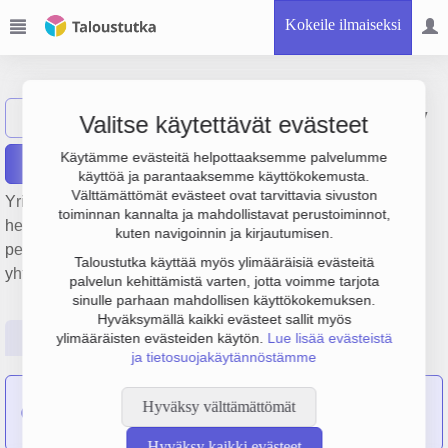
Kokeile ilmaiseksi
Kampin Sirkus Oy
Näytä haku
Valitse käytettävät evästeet
Käytämme evästeitä helpottaaksemme palvelumme
Raportit
käyttöä ja parantaaksemme käyttökokemusta.
Välttämättömät evästeet ovat tarvittavia sivuston
Yrityksen Kampin Sirkus Oy liiketulos on 119 000 € ja
toiminnan kannalta ja mahdollistavat perustoiminnot,
henkilöstömäärä 1. Sen päätoimiala on Ruokaravintolat,
kuten navigoinnin ja kirjautumisen.
perustamisvuosi 2009 ja sijainti Tampere. Yrityksen
Taloustutka käyttää myös ylimääräisiä evästeitä
yhtiömuoto Osakeyhtiö (OY).
palvelun kehittämistä varten, jotta voimme tarjota
sinulle parhaan mahdollisen käyttökokemuksen.
Hyväksymällä kaikki evästeet sallit myös
Perustiedot
Tilinpäätösluvut
Päättäjätiedot
ylimääräisten evästeiden käytön.
Lue lisää evästeistä
ja tietosuojakäytännöstämme
Markkinointitoimisto Aito Finland Oy
on sulautunut
Hyväksy välttämättömät
yritykseen Kampin Sirkus Oy
Hyväksy kaikki evästeet