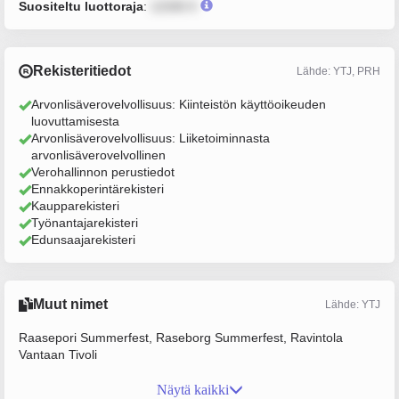
Suositeltu luottoraja
:
12345 €
Rekisteritiedot
Lähde: YTJ, PRH
Arvonlisäverovelvollisuus: Kiinteistön käyttöoikeuden
luovuttamisesta
Arvonlisäverovelvollisuus: Liiketoiminnasta
arvonlisäverovelvollinen
Verohallinnon perustiedot
Ennakkoperintärekisteri
Kaupparekisteri
Työnantajarekisteri
Edunsaajarekisteri
Muut nimet
Lähde: YTJ
Raasepori Summerfest, Raseborg Summerfest, Ravintola
Vantaan Tivoli
Näytä kaikki