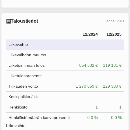
Taloustiedot
Lähde: PRH
12/2024
12/2025
Liikevaihto
Liikevaihdon muutos
Liiketoiminnan tulos
654 532 €
119 181 €
Liiketulosprosentti
Tilikauden voitto
1 270 859 €
129 380 €
Keskipalkka / kk
Henkilöstö
1
1
Henkilöstömäärän kasvuprosentti
0.0 %
0.0 %
Liikevaihto