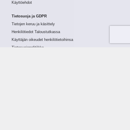
Käyttöehdot
Tietosuoja ja GDPR
Tietojen keruu ja käsittely
Henkilötiedot Taloustutkassa
Käyttäjän oikeudet henkilötietoihinsa
Tietosuojapolitiikka
Tietoturvapolitiikka
Evästeet
Tutustu palveluun
Ratkaisut
Tietoa palvelusta
Luottorajan määrittely
Tunnusluvut
Maksuviiveet
Hinnasto
Päivitykset