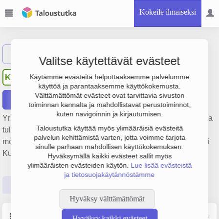
Kokeile ilmaiseksi
Näytä haku
Valitse käytettävät evästeet
Kuljetus K. Toivanen Oy
KK
Käytämme evästeitä helpottaaksemme palvelumme
käyttöä ja parantaaksemme käyttökokemusta.
Välttämättömät evästeet ovat tarvittavia sivuston
Raportit
toiminnan kannalta ja mahdollistavat perustoiminnot,
kuten navigoinnin ja kirjautumisen.
Yrityksen Kuljetus K. Toivanen Oy liikevaihto on 458 000 € ja
Taloustutka käyttää myös ylimääräisiä evästeitä
tulos 53 000 €. Sen päätoimiala on Rautateiden ja
palvelun kehittämistä varten, jotta voimme tarjota
metrolinjojen rakentaminen, perustamisvuosi 2009 ja sijainti
sinulle parhaan mahdollisen käyttökokemuksen.
Kuopio. Yrityksen yhtiömuoto Osakeyhtiö (OY).
Hyväksymällä kaikki evästeet sallit myös
ylimääräisten evästeiden käytön.
Lue lisää evästeistä
ja tietosuojakäytännöstämme
Perustiedot
Tilinpäätösluvut
Päättäjätiedot
Hyväksy välttämättömät
Perustiedot
Lähde: YTJ, PRH, Traficom
Hyväksy kaikki evästeet