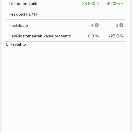
Tilikauden voitto
28 990 €
40 085 €
Keskipalkka / kk
Henkilöstö
4
3
Henkilöstömäärän kasvuprosentti
0.0 %
-25.0 %
Liikevaihto