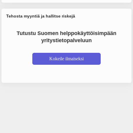
Tehosta myyntiä ja hallitse riskejä
Tutustu Suomen helppokäyttöisimpään
yritystietopalveluun
Kokeile ilmaiseksi