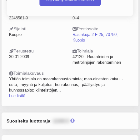
Y-tunnus
Henkilöstömäärä
2248561-9
0–4
Sijainti
Postiosoite
Kuopio
Rasinkuja 2 F 25, 70780,
Kuopio
Perustettu
Toimiala
30.01.2009
42120 - Rautateiden ja
metrolinjojen rakentaminen
Toimialakuvaus
Yhtiön toimiala on maarakennustoiminta; maa-ainesten kaivu, -
osto, -myynti ja kuljetus; tienrakennus, -päällystys ja -
kunnossapito; kiinteistöjen...
Lue lisää
Suositeltu luottoraja
:
12345 €