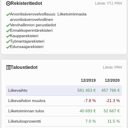
Rekisteritiedot
Lähde: YTJ, PRH
Arvonlisäverovelvollisuus: Liiketoiminnasta
arvonlisäverovelvollinen
Verohallinnon perustiedot
Ennakkoperintärekisteri
Kaupparekisteri
Työnantajarekisteri
Edunsaajarekisteri
Taloustiedot
Lähde: PRH
12/2019
12/2020
Liikevaihto
581 453 €
457 766 €
Liikevaihdon muutos
-7.8 %
-21.3 %
Liiketoiminnan tulos
40 693 €
52 667 €
Liiketulosprosentti
7.0 %
11.5 %