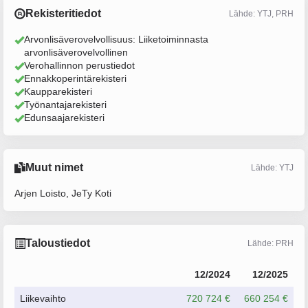
Rekisteritiedot
Lähde: YTJ, PRH
Arvonlisäverovelvollisuus: Liiketoiminnasta
arvonlisäverovelvollinen
Verohallinnon perustiedot
Ennakkoperintärekisteri
Kaupparekisteri
Työnantajarekisteri
Edunsaajarekisteri
Muut nimet
Lähde: YTJ
Arjen Loisto, JeTy Koti
Taloustiedot
Lähde: PRH
12/2024
12/2025
Liikevaihto
720 724 €
660 254 €