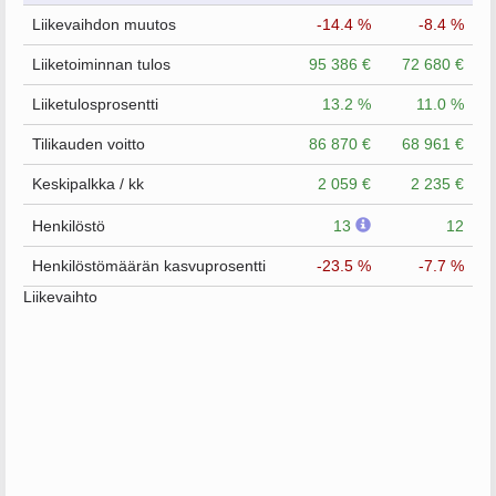
Liikevaihdon muutos
-14.4 %
-8.4 %
Liiketoiminnan tulos
95 386 €
72 680 €
Liiketulosprosentti
13.2 %
11.0 %
Tilikauden voitto
86 870 €
68 961 €
Keskipalkka / kk
2 059 €
2 235 €
Henkilöstö
13
12
Henkilöstömäärän kasvuprosentti
-23.5 %
-7.7 %
Liikevaihto