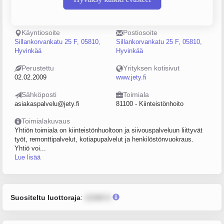
Puhelin
Sijainti
045-3149800
Hyvinkää
Käyntiosoite
Postiosoite
Sillankorvankatu 25 F, 05810,
Sillankorvankatu 25 F, 05810,
Hyvinkää
Hyvinkää
Perustettu
Yrityksen kotisivut
02.02.2009
www.jety.fi
Sähköposti
Toimiala
asiakaspalvelu@jety.fi
81100 - Kiinteistönhoito
Toimialakuvaus
Yhtiön toimiala on kiinteistönhuoltoon ja siivouspalveluun liittyvät
työt, remonttipalvelut, kotiapupalvelut ja henkilöstönvuokraus.
Yhtiö voi...
Lue lisää
Suositeltu luottoraja
:
12345 €