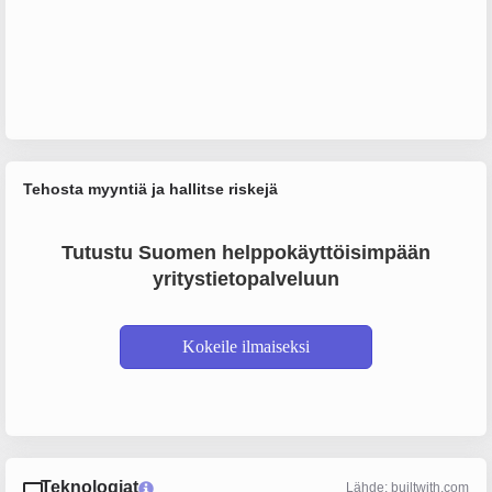
Tehosta myyntiä ja hallitse riskejä
Tutustu Suomen helppokäyttöisimpään
yritystietopalveluun
Kokeile ilmaiseksi
Teknologiat
Lähde: builtwith.com