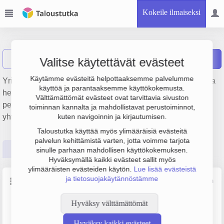
Kokeile ilmaiseksi
JeTy Oy
Näytä haku
Raportit
Valitse käytettävät evästeet
Käytämme evästeitä helpottaaksemme palvelumme
Yrityksen JeTy Oy liikevaihto on 660 000 €, tulos 73 000 € ja
käyttöä ja parantaaksemme käyttökokemusta.
henkilöstömäärä 12. Sen päätoimiala on Kiinteistönhoito,
Välttämättömät evästeet ovat tarvittavia sivuston
perustamisvuosi 2009 ja sijainti Hyvinkää. Yrityksen
toiminnan kannalta ja mahdollistavat perustoiminnot,
yhtiömuoto Osakeyhtiö (OY).
kuten navigoinnin ja kirjautumisen.
Taloustutka käyttää myös ylimääräisiä evästeitä
palvelun kehittämistä varten, jotta voimme tarjota
Perustiedot
Tilinpäätösluvut
Päättäjätiedot
sinulle parhaan mahdollisen käyttökokemuksen.
Hyväksymällä kaikki evästeet sallit myös
ylimääräisten evästeiden käytön.
Lue lisää evästeistä
ja tietosuojakäytännöstämme
Perustiedot
Lähde: YTJ, PRH, Traficom
Hyväksy välttämättömät
Y-tunnus
Henkilöstömäärä
2248866-8
10–19
Hyväksy kaikki evästeet