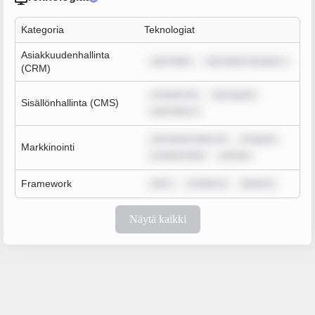
Kategoria
Teknologiat
Asiakkuudenhallinta
sum dolor
sum dolor sit amet, c
(CRM)
m ipsum do
rem ipsum
Sisällönhallinta (CMS)
sum dolor s
rem ipsum dolor sit
m ipsum
Markkinointi
m ipsum dolo
rem ips
Framework
rem i
m dolor si
ipsum d
Näytä kaikki