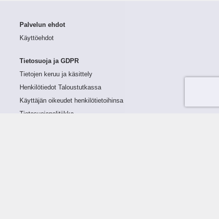
Palvelun ehdot
Käyttöehdot
Tietosuoja ja GDPR
Tietojen keruu ja käsittely
Henkilötiedot Taloustutkassa
Käyttäjän oikeudet henkilötietoihinsa
Tietosuojapolitiikka
Tietoturvapolitiikka
Evästeet
Tutustu palveluun
Ratkaisut
Tietoa palvelusta
Luottorajan määrittely
Tunnusluvut