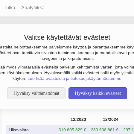
Tutka
Analytiikka
Valitse käytettävät evästeet
steitä helpottaaksemme palvelumme käyttöä ja parantaaksemme käy
s 464 000 €. Sen päätoimiala on Meriliikenteen henkilökuljetus, p
steet ovat tarvittavia sivuston toiminnan kannalta ja mahdollistavat pe
navigoinnin ja kirjautumisen.
tää myös ylimääräisiä evästeitä palvelun kehittämistä varten, jotta voimm
en käyttökokemuksen. Hyväksymällä kaikki evästeet sallit myös ylimää
käytön.
Lue lisää evästeistä ja tietosuojakäytännöstämme
Hyväksy välttämättömät
Hyväksy kaikki evästeet
Taloustiedot
12/2023
12/2024
Liikevaihto
310 605 829 €
280 608 861 €
297 1