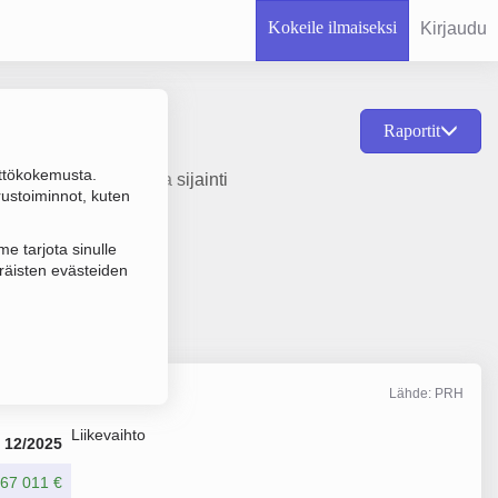
Kokeile ilmaiseksi
Kirjaudu
Raportit
ttökokemusta.
erustamisvuosi 1978 ja sijainti
rustoiminnot, kuten
e tarjota sinulle
räisten evästeiden
Lähde: PRH
Liikevaihto
12/2025
67 011 €