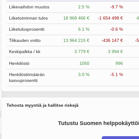
Liikevaihdon muutos
2.5 %
-9.7 %
Liiketoiminnan tulos
18 968 466 €
-1 654 498 €
4
Liiketulosprosentti
6.1 %
-0.6 %
Tilikauden voitto
13 964 215 €
-436 147 €
-
Keskipalkka / kk
3 779 €
3 994 €
Henkilöstö
1050
996
Henkilöstömäärän
3.0 %
-5.1 %
kasvuprosentti
Tehosta myyntiä ja hallitse riskejä
Tutustu Suomen helppokäyttöi