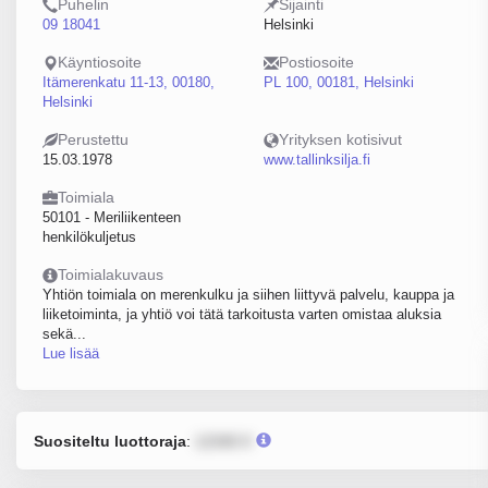
Puhelin
Sijainti
09 18041
Helsinki
Käyntiosoite
Postiosoite
Itämerenkatu 11-13, 00180,
PL 100, 00181, Helsinki
Helsinki
Perustettu
Yrityksen kotisivut
15.03.1978
www.tallinksilja.fi
Toimiala
50101 - Meriliikenteen
henkilökuljetus
Toimialakuvaus
Yhtiön toimiala on merenkulku ja siihen liittyvä palvelu, kauppa ja
liiketoiminta, ja yhtiö voi tätä tarkoitusta varten omistaa aluksia
sekä...
Lue lisää
Suositeltu luottoraja
:
12345 €