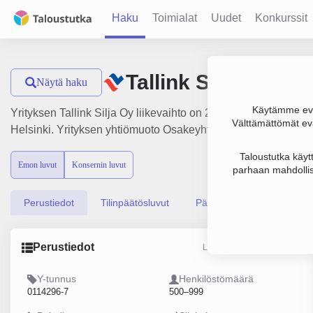
Haku
Toimialat
Uudet
Konkurssit
Tallink Silja Oy
Näytä haku
Käytämme evä
Yrityksen Tallink Silja Oy liikevaihto on 297.2 milj. € ja tulo
Välttämättömät evä
Helsinki. Yrityksen yhtiömuoto Osakeyhtiö (OY).
Taloustutka käyt
Emon luvut
Konsernin luvut
parhaan mahdollis
Perustiedot
Tilinpäätösluvut
Päättäjätiedot
Perustiedot
Lähde: YTJ, PRH, Traficom
Y-tunnus
Henkilöstömäärä
0114296-7
500–999