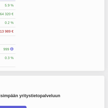
5.9 %
64 320 €
0.2 %
513 989 €
999
0.3 %
simpään yritystietopalveluun