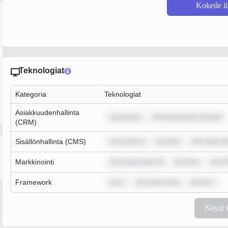
Kokeile i
Teknologiat
Kategoria
Teknologiat
Asiakkuudenhallinta
ipsum dolo
rem ipsum dolor sit amet
(CRM)
Sisällönhallinta (CMS)
rem ipsum d
m ipsum
rem ipsum d
Markkinointi
rem ipsum dolor sit
rem ipsu
sum d
Framework
rem i
rem ipsum dolo
ipsum d
Näytä 