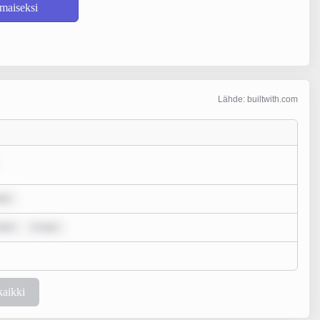
lmaiseksi
Lähde: builtwith.com
olo
olor
m ipsu
kaikki