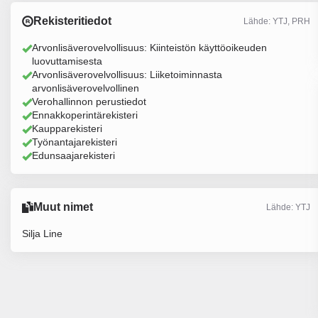
Rekisteritiedot
Lähde: YTJ, PRH
Arvonlisäverovelvollisuus: Kiinteistön käyttöoikeuden
luovuttamisesta
Arvonlisäverovelvollisuus: Liiketoiminnasta
arvonlisäverovelvollinen
Verohallinnon perustiedot
Ennakkoperintärekisteri
Kaupparekisteri
Työnantajarekisteri
Edunsaajarekisteri
Muut nimet
Lähde: YTJ
Silja Line