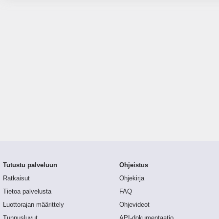
Tutustu palveluun
Ohjeistus
Ratkaisut
Ohjekirja
Tietoa palvelusta
FAQ
Luottorajan määrittely
Ohjevideot
Tunnusluvut
API-dokumentaatio