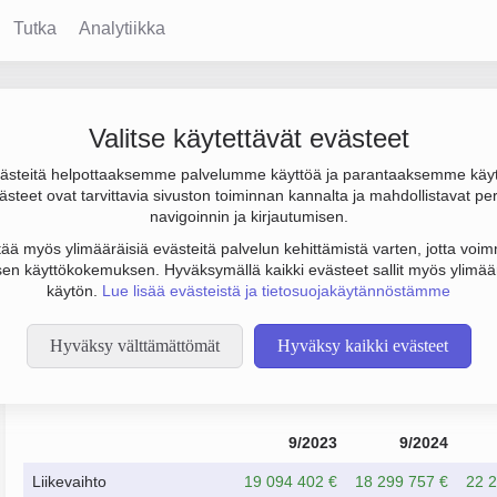
Tutka
Analytiikka
Valitse käytettävät evästeet
steitä helpottaaksemme palvelumme käyttöä ja parantaaksemme käy
0 € ja henkilöstömäärä 69. Sen päätoimiala on Ohjelmistojen suun
steet ovat tarvittavia sivuston toiminnan kannalta ja mahdollistavat pe
 Osakeyhtiö (OY).
navigoinnin ja kirjautumisen.
tää myös ylimääräisiä evästeitä palvelun kehittämistä varten, jotta voimm
en käyttökokemuksen. Hyväksymällä kaikki evästeet sallit myös ylimää
käytön.
Lue lisää evästeistä ja tietosuojakäytännöstämme
Hyväksy välttämättömät
Hyväksy kaikki evästeet
Taloustiedot
9/2023
9/2024
Liikevaihto
19 094 402 €
18 299 757 €
22 2