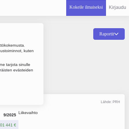
Kokeile ilmaiseksi
Kirjaudu
Raportit
ttökokemusta.
nittelu ja valmistus,
rustoiminnot, kuten
e tarjota sinulle
räisten evästeiden
Lähde: PRH
Liikevaihto
9/2025
01 441 €