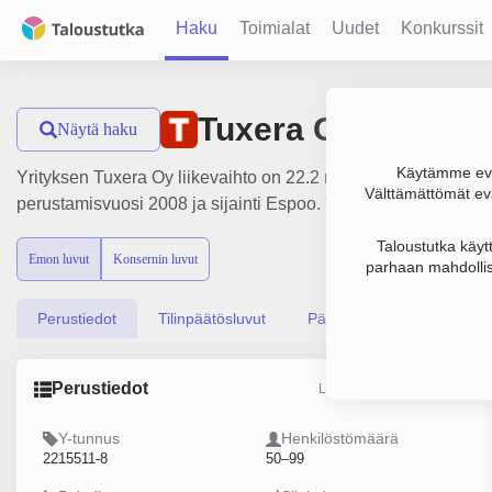
Haku
Toimialat
Uudet
Konkurssit
Tuxera Oy
Näytä haku
Käytämme evä
Yrityksen Tuxera Oy liikevaihto on 22.2 milj. €, tulos 522 00
Välttämättömät evä
perustamisvuosi 2008 ja sijainti Espoo. Yrityksen yhtiömuoto
Taloustutka käyt
Emon luvut
Konsernin luvut
parhaan mahdollis
Perustiedot
Tilinpäätösluvut
Päättäjätiedot
Perustiedot
Lähde: YTJ, PRH, Traficom
Y-tunnus
Henkilöstömäärä
2215511-8
50–99