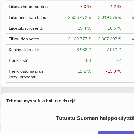
Liikevaihdon muutos
-7.0 %
-4.2 %
Liiketoiminnan tulos
2 935 472 €
3 019 376 €
5
Liiketulosprosentti
15.4 %
16.5 %
Tilikauden voitto
2 132 777 €
2 307 297 €
4
Keskipalkka / kk
6 938 €
7 010 €
Henkilöstö
83
72
Henkilöstömäärän
12.2 %
-13.3 %
kasvuprosentti
Tehosta myyntiä ja hallitse riskejä
Tutustu Suomen helppokäyttöi