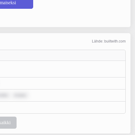
lmaiseksi
Lähde: builtwith.com
 dolo
m ipsu
kaikki