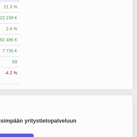
21.3 %
22 158 €
2.4 %
92 485 €
7 735 €
69
-4.2 %
simpään yritystietopalveluun