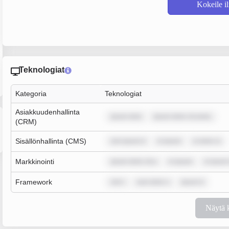
Kokeile i
Teknologiat
Kategoria
Teknologiat
Asiakkuudenhallinta
ipsum dolo
ipsum dolor sit amet,
(CRM)
Sisällönhallinta (CMS)
rem ipsum d
m ipsum
m dolor si
Markkinointi
ipsum dolor sit a
m ipsum
m ipsum
Framework
rem i
sum dolor s
ipsum d
Näytä 