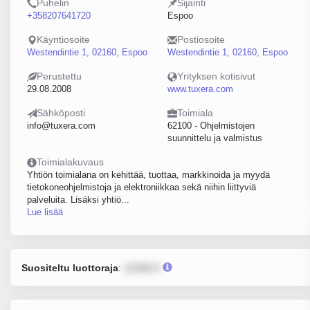
Puhelin
Sijainti
+358207641720
Espoo
Käyntiosoite
Postiosoite
Westendintie 1, 02160, Espoo
Westendintie 1, 02160, Espoo
Perustettu
Yrityksen kotisivut
29.08.2008
www.tuxera.com
Sähköposti
Toimiala
info@tuxera.com
62100 - Ohjelmistojen
suunnittelu ja valmistus
Toimialakuvaus
Yhtiön toimialana on kehittää, tuottaa, markkinoida ja myydä
tietokoneohjelmistoja ja elektroniikkaa sekä niihin liittyviä
palveluita. Lisäksi yhtiö...
Lue lisää
Suositeltu luottoraja
:
12345 €